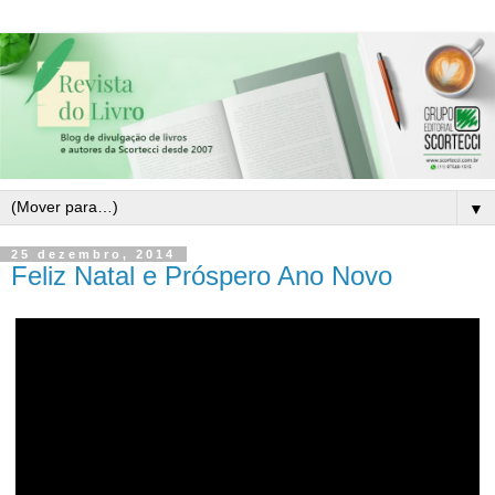
▼
25 dezembro, 2014
Feliz Natal e Próspero Ano Novo