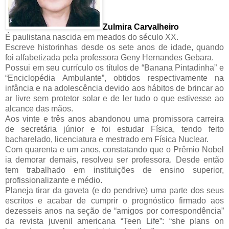
Zulmira Carvalheiro
É paulistana nascida em meados do século XX.
Escreve historinhas desde os sete anos de idade, quando
foi alfabetizada pela professora Geny Hernandes Gebara.
Possui em seu currículo os títulos de “Banana Pintadinha” e
“Enciclopédia Ambulante”, obtidos respectivamente na
infância e na adolescência devido aos hábitos de brincar ao
ar livre sem protetor solar e de ler tudo o que estivesse ao
alcance das mãos.
Aos vinte e três anos abandonou uma promissora carreira
de secretária júnior e foi estudar Física, tendo feito
bacharelado, licenciatura e mestrado em Física Nuclear.
Com quarenta e um anos, constatando que o Prêmio Nobel
ia demorar demais, resolveu ser professora. Desde então
tem trabalhado em instituições de ensino superior,
profissionalizante e médio.
Planeja tirar da gaveta (e do pendrive) uma parte dos seus
escritos e acabar de cumprir o prognóstico firmado aos
dezesseis anos na seção de “amigos por correspondência”
da revista juvenil americana “Teen Life”: “she plans on