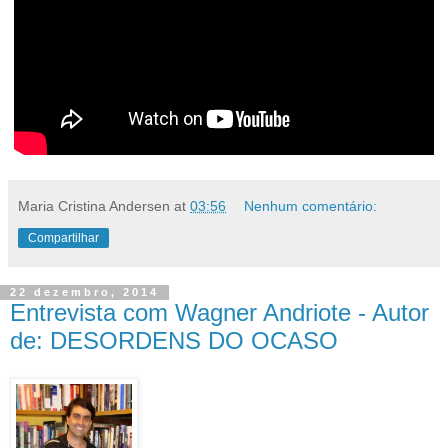
Maria Cristina Andersen
at
03:56
Nenhum comentário:
Compartilhar
22 dezembro, 2014
Entrevista com Wagner Andriote - Autor
de: DESORDENS DO OCASO