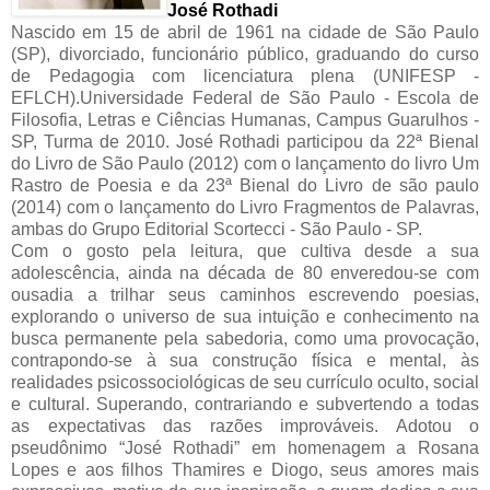
José Rothadi
Nascido em 15 de abril de 1961 na cidade de São Paulo
(SP), divorciado, funcionário público, graduando do curso
de Pedagogia com licenciatura plena (UNIFESP -
EFLCH).Universidade Federal de São Paulo - Escola de
Filosofia, Letras e Ciências Humanas, Campus Guarulhos -
SP, Turma de 2010. José Rothadi participou da 22ª Bienal
do Livro de São Paulo (2012) com o lançamento do livro Um
Rastro de Poesia e da 23ª Bienal do Livro de são paulo
(2014) com o lançamento do Livro Fragmentos de Palavras,
ambas do Grupo Editorial Scortecci - São Paulo - SP.
Com o gosto pela leitura, que cultiva desde a sua
adolescência, ainda na década de 80 enveredou-se com
ousadia a trilhar seus caminhos escrevendo poesias,
explorando o universo de sua intuição e conhecimento na
busca permanente pela sabedoria, como uma provocação,
contrapondo-se à sua construção física e mental, às
realidades psicossociológicas de seu currículo oculto, social
e cultural. Superando, contrariando e subvertendo a todas
as expectativas das razões improváveis. Adotou o
pseudônimo “José Rothadi” em homenagem a Rosana
Lopes e aos filhos Thamires e Diogo, seus amores mais