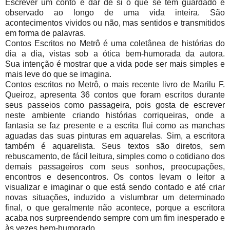
Escrever um conto é dar de si o que se tem guardado e
observado ao longo de uma vida inteira. São
acontecimentos vividos ou não, mas sentidos e transmitidos
em forma de palavras.
Contos Escritos no Metrô é uma coletânea de histórias do
dia a dia, vistas sob a ótica bem-humorada da autora.
Sua intenção é mostrar que a vida pode ser mais simples e
mais leve do que se imagina.
Contos escritos no Metrô, o mais recente livro de Marilu F.
Queiroz, apresenta 36 contos que foram escritos durante
seus passeios como passageira, pois gosta de escrever
neste ambiente criando histórias corriqueiras, onde a
fantasia se faz presente e a escrita flui como as manchas
aguadas das suas pinturas em aquarelas. Sim, a escritora
também é aquarelista. Seus textos são diretos, sem
rebuscamento, de fácil leitura, simples como o cotidiano dos
demais passageiros com seus sonhos, preocupações,
encontros e desencontros. Os contos levam o leitor a
visualizar e imaginar o que está sendo contado e até criar
novas situações, induzido a vislumbrar um determinado
final, o que geralmente não acontece, porque a escritora
acaba nos surpreendendo sempre com um fim inesperado e
às vezes bem-humorado.