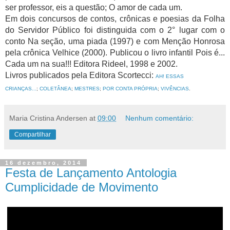
ser professor, eis a questão; O amor de cada um.
Em dois concursos de contos, crônicas e poesias da Folha
do Servidor Público foi distinguida com o 2° lugar com o
conto Na seção, uma piada (1997) e com Menção Honrosa
pela crônica Velhice (2000). Publicou o livro infantil Pois é...
Cada um na sua!!! Editora Rideel, 1998 e 2002.
Livros publicados pela Editora Scortecci:
AH! ESSAS
CRIANÇAS...
;
COLETÂNEA
;
MESTRES
;
POR CONTA PRÓPRIA
;
VIVÊNCIAS
.
Maria Cristina Andersen
at
09:00
Nenhum comentário:
Compartilhar
16 dezembro, 2014
Festa de Lançamento Antologia
Cumplicidade de Movimento