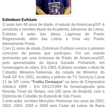
Edimilson Eufrásio
O autor tem 48 anos de idade, é natural de Americana/SP, é
jornalista e membro titular da Academia Jahuense de Letras.
Eufrásio é autor das obras: Lágrimas de Poeta;
Regressando além das Letras e Uma vez Poeta,
eternamente Poeta.
Com 11 anos de idade, Edimilson Eufrásio vencia o primeiro
concurso de poesia que participou. Foi um evento
promovido por uma emissora de Rádio de Americana/SP,
pelo apresentador da época Geraldo Pinhanelli, em
homenagem ás mães. Em 1993, Eufrásio recebeu o título de
Cidadão Mineiros-Tieteense, da cidade de Mineiros do
Tietê-SP. Em 2001, recebeu o prêmio de TV Serviços Canal
21 de SP, como “
Troféu Destaque
” na área de Empresário
Artístico 1999 – Em 04/12/1999 foi homenageado pela
Revista Túnel do Tempo, nos 100 anos do Butantã, com o
Diploma de Cidadão do Butantã de São Paulo.
Como autor, recebeu Menções Honrosas nos anos de 2002,
2003, 2004, 2005 e 2006 pelo Clube de Letras de Barra