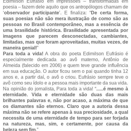
Edimilson Eufrásio em impressões – transformadas em
poesia – fazem dele aquilo que os antropólogos chamam de
‘
observador participante
’. E finaliza: “
De certa forma,
suas poesias não são mera ilustração de como são as
pessoas no Brasil contemporâneo, mas a essência de
uma brasilidade histórica. Brasilidade apresentada por
imagens que parecem desconectadas, cambiantes,
limitadas, mas que foram aproveitadas, muitas vezes, de
maneira genial!
”
Para toda a vida!
A obra do poeta Edimilson Eufrásio é
especialmente dedicada ao avô materno, Antônio de
Almeida (falecido em 2006) e quem teve grande influência
em sua educação. O autor ficou sem o pai quando tinha 12
anos e, a partir daí, o avô o criou. Eufrásio sempre teve o
avô como seu ídolo e a pessoa mais importante da sua vida.
Na opinião do jornalista, Para toda a vida! “
......é mesmo à
eternidade. Vida e eternidade são duas das mais
brilhantes palavras e, não por acaso, a máxima de que
os diamantes são eternos. Claro que a autoria dessa
máxima não se refere apenas à sua preciosidade, a qual
necessita de uma eternidade de tempo para ser forjada
na natureza, mas, sim, e certamente, por causa da
beleza sem fim.
”