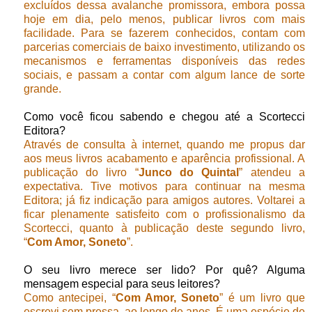
excluídos dessa avalanche promissora, embora possa
hoje em dia, pelo menos, publicar livros com mais
facilidade. Para se fazerem conhecidos, contam com
parcerias comerciais de baixo investimento, utilizando os
mecanismos e ferramentas disponíveis das redes
sociais, e passam a contar com algum lance de sorte
grande.
Como você ficou sabendo e chegou até a Scortecci
Editora?
Através de consulta à internet, quando me propus dar
aos meus livros acabamento e aparência profissional. A
publicação do livro “
Junco do Quintal
” atendeu a
expectativa. Tive motivos para continuar na mesma
Editora; já fiz indicação para amigos autores. Voltarei a
ficar plenamente satisfeito com o profissionalismo da
Scortecci, quanto à publicação deste segundo livro,
“
Com Amor, Soneto
”.
O seu livro merece ser lido? Por quê? Alguma
mensagem especial para seus leitores?
Como antecipei, “
Com Amor, Soneto
” é um livro que
escrevi sem pressa, ao longo de anos. É uma espécie de