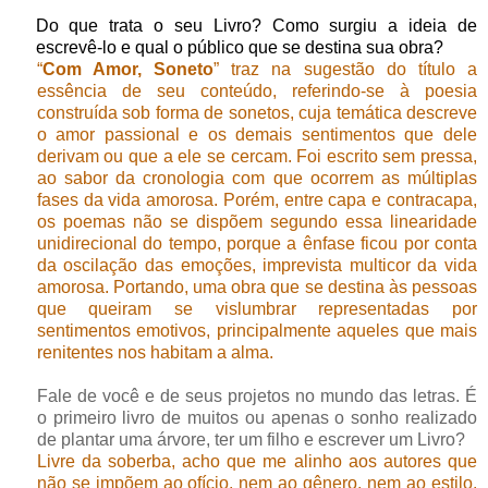
Do que trata o seu Livro? Como surgiu a ideia de
escrevê-lo e qual o público que se destina sua obra?
“
Com Amor, Soneto
” traz na sugestão do título a
essência de seu conteúdo, referindo-se à poesia
construída sob forma de sonetos, cuja temática descreve
o amor passional e os demais sentimentos que dele
derivam ou que a ele se cercam. Foi escrito sem pressa,
ao sabor da cronologia com que ocorrem as múltiplas
fases da vida amorosa. Porém, entre capa e contracapa,
os poemas não se dispõem segundo essa linearidade
unidirecional do tempo, porque a ênfase ficou por conta
da oscilação das emoções, imprevista multicor da vida
amorosa. Portando, uma obra que se destina às pessoas
que queiram se vislumbrar representadas por
sentimentos emotivos, principalmente aqueles que mais
renitentes nos habitam a alma.
Fale de você e de seus projetos no mundo das letras. É
o primeiro livro de muitos ou apenas o sonho realizado
de plantar uma árvore, ter um filho e escrever um Livro?
Livre da soberba, acho que me alinho aos autores que
não se impõem ao ofício, nem ao gênero, nem ao estilo.