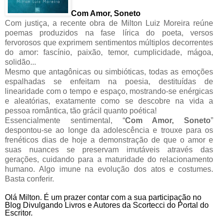
Com Amor, Soneto
Com justiça, a recente obra de Milton Luiz Moreira reúne
poemas produzidos na fase lírica do poeta, versos
fervorosos que exprimem sentimentos múltiplos decorrentes
do amor: fascínio, paixão, temor, cumplicidade, mágoa,
solidão...
Mesmo que antagônicas ou simbióticas, todas as emoções
espalhadas se enfeitam na poesia, destituídas de
linearidade com o tempo e espaço, mostrando-se enérgicas
e aleatórias, exatamente como se descobre na vida a
pessoa romântica, tão grácil quanto poética!
Essencialmente sentimental, “
Com Amor, Soneto
”
despontou-se ao longe da adolescência e trouxe para os
frenéticos dias de hoje a demonstração de que o amor e
suas nuances se preservam imutáveis através das
gerações, cuidando para a maturidade do relacionamento
humano. Algo imune na evolução dos atos e costumes.
Basta conferir.
Olá Milton. É um prazer contar com a sua participação no
Blog Divulgando Livros e Autores da Scortecci do Portal do
Escritor.