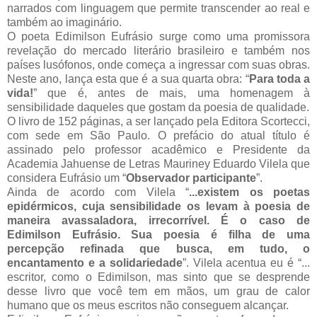
narrados com linguagem que permite transcender ao real e
também ao imaginário.
O poeta Edimilson Eufrásio surge como uma promissora
revelação do mercado literário brasileiro e também nos
países lusófonos, onde começa a ingressar com suas obras.
Neste ano, lança esta que é a sua quarta obra: “
Para toda a
vida!
” que é, antes de mais, uma homenagem à
sensibilidade daqueles que gostam da poesia de qualidade.
O livro de 152 páginas, a ser lançado pela Editora Scortecci,
com sede em São Paulo. O prefácio do atual título é
assinado pelo professor acadêmico e Presidente da
Academia Jahuense de Letras Mauriney Eduardo Vilela que
considera Eufrásio um “
Observador participante
”.
Ainda de acordo com Vilela “
...existem os poetas
epidérmicos, cuja sensibilidade os levam à poesia de
maneira avassaladora, irrecorrível. É o caso de
Edimilson Eufrásio. Sua poesia é filha de uma
percepção refinada que busca, em tudo, o
encantamento e a solidariedade
”. Vilela acentua eu é “...
escritor, como o Edimilson, mas sinto que se desprende
desse livro que você tem em mãos, um grau de calor
humano que os meus escritos não conseguem alcançar.