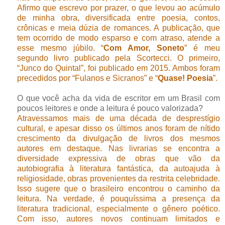
Afirmo que escrevo por prazer, o que levou ao acúmulo
de minha obra, diversificada entre poesia, contos,
crônicas e meia dúzia de romances. A publicação, que
tem ocorrido de modo esparso e com atraso, atende a
esse mesmo júbilo. “
Com Amor, Soneto
” é meu
segundo livro publicado pela Scortecci. O primeiro,
“Junco do Quintal”, foi publicado em 2015. Ambos foram
precedidos por “Fulanos e Sicranos” e “
Quase! Poesia
”.
O que você acha da vida de escritor em um Brasil com
poucos leitores e onde a leitura é pouco valorizada?
Atravessamos mais de uma década de desprestígio
cultural, e apesar disso os últimos anos foram de nítido
crescimento da divulgação de livros dos mesmos
autores em destaque. Nas livrarias se encontra a
diversidade expressiva de obras que vão da
autobiografia à literatura fantástica, da autoajuda à
religiosidade, obras provenientes da restrita celebridade.
Isso sugere que o brasileiro encontrou o caminho da
leitura. Na verdade, é pouquíssima a presença da
literatura tradicional, especialmente o gênero poético.
Com isso, autores novos continuam limitados e