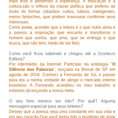
mais frias e perdendo a esperança. A educação e a
cultura,são o reflexo da classe política que preferiu ao
invés do formar cidadãos cultos, sábios, inteligentes,
meros fantoches, que podem manusear conforme seus
interesses.
Como poeta, acredito que a leitura é o que nutre alma e
a poesia a inspiração que encanta e transforma o
homem que sonha, que ama, que se entrega e que
busca, que não tem, medo de ser feliz.
Como você ficou sabendo e chegou até a Scortecci
Editora?
Por intermédio da Internet. Participei da antologia "
O
Silêncio das Palavras
", lançada na Bienal de SP em
agosto de 2018. Conheci a Fernanda de Sá, e passei
para ela a minha vontade de atingir o mercado interno
brasileiro. A Fernanda acreditou no meu trabalho e
estamos alcançando a nossa meta.
O seu livro merece ser lido? Por quê? Alguma
mensagem especial para seus leitores?
Desejo que a poesia seja uma constante em sua vida e
em seu coração.Que você tenha tido o privilégio de amar