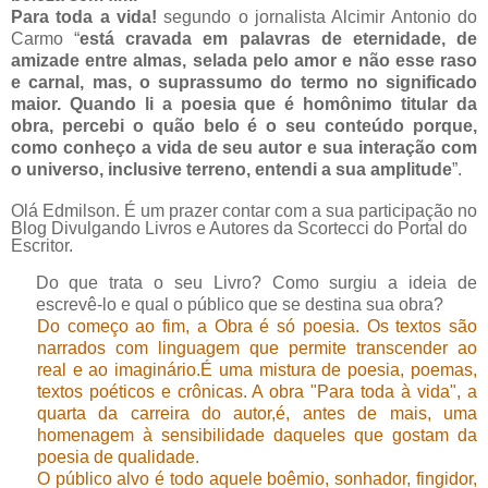
Para toda a vida!
segundo o jornalista Alcimir Antonio do
Carmo “
está cravada em palavras de eternidade, de
amizade entre almas, selada pelo amor e não esse raso
e carnal, mas, o suprassumo do termo no significado
maior. Quando li a poesia que é homônimo titular da
obra, percebi o quão belo é o seu conteúdo porque,
como conheço a vida de seu autor e sua interação com
o universo, inclusive terreno, entendi a sua amplitude
”.
Olá Edmilson. É um prazer contar com a sua participação no
Blog Divulgando Livros e Autores da Scortecci do Portal do
Escritor.
Do que trata o seu Livro? Como surgiu a ideia de
escrevê-lo e qual o público que se destina sua obra?
Do começo ao fim, a Obra é só poesia. Os textos são
narrados com linguagem que permite transcender ao
real e ao imaginário.É uma mistura de poesia, poemas,
textos poéticos e crônicas. A obra "Para toda à vida", a
quarta da carreira do autor,é, antes de mais, uma
homenagem à sensibilidade daqueles que gostam da
poesia de qualidade.
O público alvo é todo aquele boêmio, sonhador, fingidor,