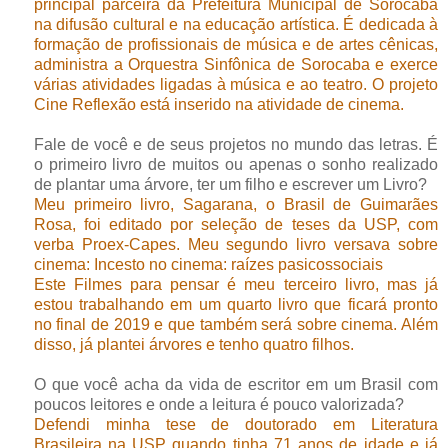
principal parceira da Prefeitura Municipal de Sorocaba
na difusão cultural e na educação artística. É dedicada à
formação de profissionais de música e de artes cênicas,
administra a Orquestra Sinfônica de Sorocaba e exerce
várias atividades ligadas à música e ao teatro. O projeto
Cine Reflexão está inserido na atividade de cinema
.
Fale de você e de seus projetos no mundo das letras. É
o primeiro livro de muitos ou apenas o sonho realizado
de plantar uma árvore, ter um filho e escrever um Livro?
Meu primeiro livro, Sagarana, o Brasil de Guimarães
Rosa, foi editado por seleção de teses da USP, com
verba Proex-Capes. Meu segundo livro versava sobre
cinema: Incesto no cinema: raízes pasicossociais
Este Filmes para pensar é meu terceiro livro, mas já
estou trabalhando em um quarto livro que ficará pronto
no final de 2019 e que também será sobre cinema. Além
disso, já plantei árvores e tenho quatro filhos
.
O que você acha da vida de escritor em um Brasil com
poucos leitores e onde a leitura é pouco valorizada?
Defendi minha tese de doutorado em Literatura
Brasileira na USP quando tinha 71 anos de idade e já