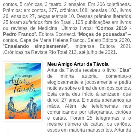
contos, 5 crônicas, 3 teatro, 2 ensaios. Em 206 coletâneas.
Prêmios: em contos, 277, crônicas 168, poesias 103, livros
26, ensaios 27, peças teatrais 10. Desses prêmios literários
25 foram auferidos fora do Brasil. 105 publicações em livros
ou revistas de Medicina. Últimos livros: “
Contos 2019 -
Pedro Franco
”. Editora Scortecci. “
Moças de pousadas
” –
contos. Capa de Maria Helena Franco. Seleto Editora 2020,
“
Ensaiando simplesmente
”, Imprensa Editora 2021
.Crônicas na Revista Rio Total 213, até julho de 2021.
Meu Amigo Artur da Távola
Artur da Távola recebeu o livro "
Elas
"
de minha autoria, comentou-o
elogiosamente e jocosamente e pediu
notícias sobre o final de um dos contos.
Esta carta deu início à amizade, que
durou 27 anos. E nunca apertamos as
mãos. Além de telefonemas nos
comunicamos por telegramas, cartões
e cartas. Foram 25 telegramas e o
mesmo número de cartas, ou cartões,
esses em maioria manuscritos. Artur da