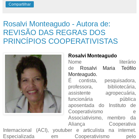
Compartilhar
Rosalvi Monteagudo - Autora de:
REVISÃO DAS REGRAS DOS
PRINCÍPIOS COOPERATIVISTAS
Rosalvi Monteagudo
Nome literário
de
Rosalvi
Maria Teófilo
Monteagudo.
É contista, pesquisadora,
professora, bibliotecária,
assistente agropecuária,
funcionária pública
aposentada do Instituto de
Cooperativismo e
Associativismo, membro da
Aliança Cooperativa
Internacional (ACI), youtuber e articulista na internet.
Especializada em Cooperativismo pelo