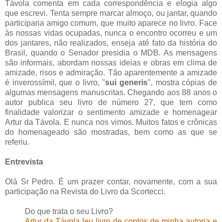
Távola comenta em cada correspondência e elogia algo
que escrevi. Tenta sempre marcar almoço, ou jantar, quando
participaria amigo comum, que muito aparece no livro. Face
às nossas vidas ocupadas, nunca o encontro ocorreu e um
dos jantares, não realizados, enseja até fato da história do
Brasil, quando o Senador presidia o MDB. As mensagens
são informais, abordam nossas ideias e obras em clima de
amizade, risos e admiração. Tão aparentemente a amizade
é inverossímil, que o livro, "
sui generis
", mostra cópias de
algumas mensagens manuscritas. Chegando aos 88 anos o
autor publica seu livro de número 27, que tem como
finalidade valorizar o sentimento amizade e homenagear
Artur da Távola. E nunca nos vimos. Muitos fatos e crônicas
do homenageado são mostradas, bem como as que se
referiu.
Entrevista
Olá Sr Pedro. É um prazer contar, novamente, com a sua
participação na Revista do Livro da Scortecci.
Do que trata o seu Livro?
Artur da Távola leu livro de contos de minha autoria e