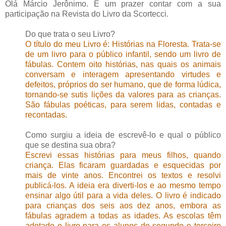
Olá Márcio Jerônimo. É um prazer contar com a sua
participação na Revista do Livro da Scortecci.
Do que trata o seu Livro?
O título do meu Livro é: Histórias na Floresta. Trata-se
de um livro para o público infantil, sendo um livro de
fábulas. Contem oito histórias, nas quais os animais
conversam e interagem apresentando virtudes e
defeitos, próprios do ser humano, que de forma lúdica,
tornando-se sutis lições da valores para as crianças.
São fábulas poéticas, para serem lidas, contadas e
recontadas.
Como surgiu a ideia de escrevê-lo e qual o público
que se destina sua obra?
Escrevi essas histórias para meus filhos, quando
criança. Elas ficaram guardadas e esquecidas por
mais de vinte anos. Encontrei os textos e resolvi
publicá-los. A ideia era diverti-los e ao mesmo tempo
ensinar algo útil para a vida deles. O livro é indicado
para crianças dos seis aos dez anos, embora as
fábulas agradem a todas as idades. As escolas têm
adotado o livro para os alunos do segundo e terceiro