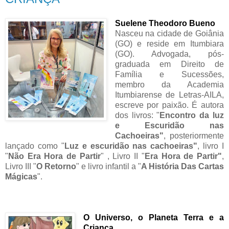
Suelene Theodoro Bueno
Nasceu na cidade de Goiânia
(GO) e reside em Itumbiara
(GO). Advogada, pós-
graduada em Direito de
Família e Sucessões,
membro da Academia
Itumbiarense de Letras-AILA,
escreve por paixão. É autora
dos livros: "
Encontro da luz
e Escuridão nas
Cachoeiras"
, posteriormente
lançado como "
Luz e escuridão nas cachoeiras"
, livro I
"
Não Era Hora de Partir
" , Livro II "
Era Hora de Partir"
,
Livro III "
O Retorno
" e livro infantil a "
A História Das Cartas
Mágicas
".
O Universo, o Planeta Terra e a
Criança