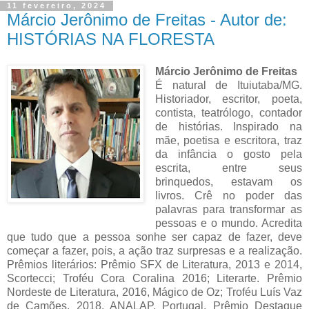
11 fevereiro, 2024
Márcio Jerônimo de Freitas - Autor de:
HISTÓRIAS NA FLORESTA
Márcio Jerônimo de Freitas
É natural de Ituiutaba/MG.
Historiador, escritor, poeta,
contista, teatrólogo, contador
de histórias. Inspirado na
mãe, poetisa e escritora, traz
da infância o gosto pela
escrita, entre seus
brinquedos, estavam os
livros. Crê no poder das
palavras para transformar as
pessoas e o mundo. Acredita
que tudo que a pessoa sonhe ser capaz de fazer, deve
começar a fazer, pois, a ação traz surpresas e a realização.
Prêmios literários: Prêmio SFX de Literatura, 2013 e 2014,
Scortecci; Troféu Cora Coralina 2016; Literarte. Prêmio
Nordeste de Literatura, 2016, Mágico de Oz; Troféu Luís Vaz
de Camões, 2018, ANALAP, Portugal. Prêmio Destaque