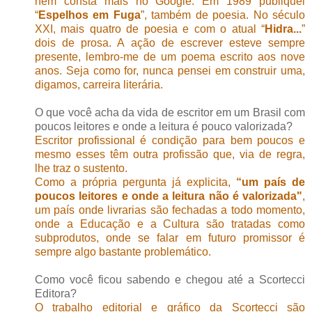
nem consta mais no Google. Em 1989 publiquei
“
Espelhos em Fuga
”, também de poesia. No século
XXI, mais quatro de poesia e com o atual “
Hidra...
”
dois de prosa. A ação de escrever esteve sempre
presente, lembro-me de um poema escrito aos nove
anos. Seja como for, nunca pensei em construir uma,
digamos, carreira literária.
O que você acha da vida de escritor em um Brasil com
poucos leitores e onde a leitura é pouco valorizada?
Escritor profissional é condição para bem poucos e
mesmo esses têm outra profissão que, via de regra,
lhe traz o sustento.
Como a própria pergunta já explicita,
“um país de
poucos leitores e onde a leitura não é valorizada"
,
um país onde livrarias são fechadas a todo momento,
onde a Educação e a Cultura são tratadas como
subprodutos, onde se falar em futuro promissor é
sempre algo bastante problemático.
Como você ficou sabendo e chegou até a Scortecci
Editora?
O trabalho editorial e gráfico da Scortecci são