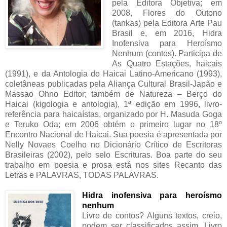
pela Editora Objetiva; em
2008, Flores do Outono
(tankas) pela Editora Arte Pau
Brasil e, em 2016, Hidra
Inofensiva para Heroísmo
Nenhum (contos). Participa de
As Quatro Estações, haicais
(1991), e da Antologia do Haicai Latino-Americano (1993),
coletâneas publicadas pela Aliança Cultural Brasil-Japão e
Massao Ohno Editor; também de Natureza – Berço do
Haicai (kigologia e antologia), 1ª edição em 1996, livro-
referência para haicaístas, organizado por H. Masuda Goga
e Teruko Oda; em 2006 obtém o primeiro lugar no 18º
Encontro Nacional de Haicai. Sua poesia é apresentada por
Nelly Novaes Coelho no Dicionário Crítico de Escritoras
Brasileiras (2002), pelo selo Escrituras. Boa parte do seu
trabalho em poesia e prosa está nos sites Recanto das
Letras e PALAVRAS, TODAS PALAVRAS.
Hidra inofensiva para heroísmo
nenhum
Livro de contos? Alguns textos, creio,
podem ser classificados assim. Livro