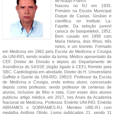
de Araujo Franco
Nasceu no RJ em 1935.
Primário na Escola Municipal
Duque de Caxias. Ginásio e
científica no Instituto La-
Fayette. Da seleção juvenil
carioca de basquetebol, 1952.
Bem casado em 1958 com
Maria Helena, dois filhos, três
netos, e um bisneto. Formado
em Medicina em 1962 pela Escola de Medicina e Cirurgia
da UNI-RIO, sendo orador da turma. Médico aposentado da
CEF. Diretor de Divisão e depois do Departamento de
Assistência do SASSE (órgão ligado à CEF); Remido pela
SBC. Cardiologista em atividade. Diretor do H. Universitário
Gaffrée e Guinle da UNI-RIO, 1981/3. Professor da Escola
de Medicina e Cirurgia, onde entrou aluno, concursado
depois como professor, sendo professor de centenas de
alunos, inclusive de filho e neta. Com esses dois alunos
publicou artigo médico, em 2017, nos Anais da Academia
Nacional de Medicina. Professor. Emérito UNI-RIO. Emérito
ABRAMES e SOBRAMES-RJ. Membro UBE-RJ com
medalha Antônio Olinto. Livros publicados 21, sendo 11