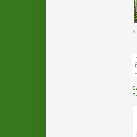
A.
P
L
C
D