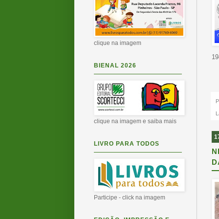
clique na imagem
19
BIENAL 2026
P
L
clique na imagem e saiba mais
1
LIVRO PARA TODOS
N
D
Participe - click na imagem