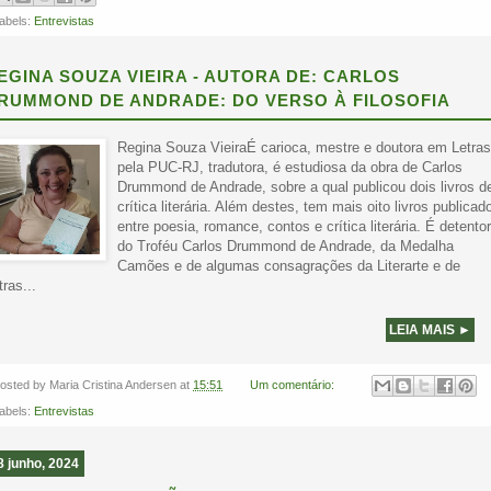
abels:
Entrevistas
EGINA SOUZA VIEIRA - AUTORA DE: CARLOS
RUMMOND DE ANDRADE: DO VERSO À FILOSOFIA
Regina Souza VieiraÉ carioca, mestre e doutora em Letras
pela PUC-RJ, tradutora, é estudiosa da obra de Carlos
Drummond de Andrade, sobre a qual publicou dois livros d
crítica literária. Além destes, tem mais oito livros publicad
entre poesia, romance, contos e crítica literária. É detento
do Troféu Carlos Drummond de Andrade, da Medalha
Camões e de algumas consagrações da Literarte e de
tras...
LEIA MAIS ►
osted by
Maria Cristina Andersen
at
15:51
Um comentário:
abels:
Entrevistas
8 junho, 2024