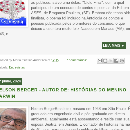
as publicou, salvo uma delas, "Ciclo Final", com a qual
participou de um concurso de contos e poesias da Editora
ASES, de Bragança Paulista, (SP). Embora não tenha sid
finalista, o poema foi incluído na Antologia de contos e
poesias publicada pelos promotores do concurso, o que
deixou a escritora muito feliz.Nasceu em Manaus (AM), e
43, e...
LEIA MAIS ►
osted by
Maria Cristina Andersen
at
12:15
7 comentários:
abels:
Entrevistas
7 junho, 2024
ELSON BERGER - AUTOR DE: HISTÓRIAS DO MENINO
ARWIN
Nelson BergerBrasileiro, nasceu em 1948 em São Paulo. 
graduado em engenharia civil e pós-graduado em direito
ambiental, atualmente está aposentando e reside com sua
esposa Beatriz, em Jundiaí. É contador de histórias há ma
de 40 anos, para seu querido público de filhas, netos e