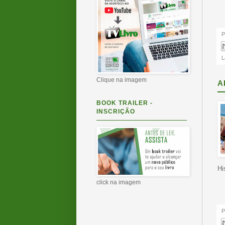
P
L
Clique na imagem
A
BOOK TRAILER -
INSCRIÇÃO
Hi
click na imagem
P