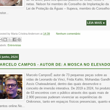
netas. Nelson foi membro do Conselho de Implantação da
Lei de Proteção da Águas – Itupeva, membro do Conselho
stor...
LEIA MAIS ►
osted by
Maria Cristina Andersen
at
14:39
Nenhum comentário:
abels:
Entrevistas
5 junho, 2024
ARCELO CAMPOS - AUTOR DE: A MOSCA NO ELEVAD
Marcelo CamposÉ autor de 73 pequenas peças sobre as
vidas de Leonardo da Vinci, Frida Kahlo, Mohandas Gandh
Assis Chateaubriand, dentro das quais desenvolve o
conceito de imersão interativa. De 2019 a 2024, foi produto
de 63 encontros com o público através dos quais mais de
2.900 pessoas puderam vivenciar as experiências do
Onikronos, tanto em espaços físicos presenciais, quanto 
entos online.No...