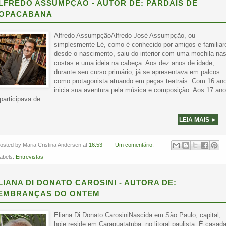
LFREDO ASSUMPÇÃO - AUTOR DE: PARDAIS DE
OPACABANA
Alfredo AssumpçãoAlfredo José Assumpção, ou
simplesmente Lé, como é conhecido por amigos e familiar
desde o nascimento, saiu do interior com uma mochila na
costas e uma ideia na cabeça. Aos dez anos de idade,
durante seu curso primário, já se apresentava em palcos
como protagonista atuando em peças teatrais. Com 16 an
inicia sua aventura pela música e composição. Aos 17 an
 participava de...
LEIA MAIS ►
osted by
Maria Cristina Andersen
at
16:53
Um comentário:
abels:
Entrevistas
LIANA DI DONATO CAROSINI - AUTORA DE:
EMBRANÇAS DO ONTEM
Eliana Di Donato CarosiniNascida em São Paulo, capital,
hoje reside em Caraguatatuba, no litoral paulista. É casada