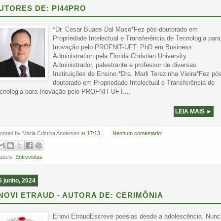
UTORES DE: PI44PRO
*Dr. Cesar Buaes Dal Maso*Fez pós-doutorado em
Propriedade Intelectual e Transferência de Tecnologia para
Inovação pelo PROFNIT-UFT. PhD em Business
Administration pela Florida Christian University.
Administrador, palestrante e professor de diversas
Instituições de Ensino.*Dra. Marli Terezinha Vieira*Fez pó
doutorado em Propriedade Intelectual e Transferência de
cnologia para Inovação pelo PROFNIT-UFT....
LEIA MAIS ►
osted by
Maria Cristina Andersen
at
17:13
Nenhum comentário:
abels:
Entrevistas
5 junho, 2024
NOVI ETRAUD - AUTORA DE: CERIMÔNIA
Enovi EtraudEscreve poesias desde a adolescência. Nunc