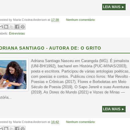
LEIA MAIS ►
osted by
Maria Cristina Andersen
at
17:38
Nenhum comentário:
abels:
Entrevistas
DRIANA SANTIAGO - AUTORA DE: O GRITO
Adriana Santiago Nasceu em Carangola (MG). É jornalista
(UNI-BH/1992), bacharel em História (PUC-MINAS/2003),
poeta e escritora. Participou de várias antologias poéticas,
com poesias e contos. Publicou cinco livros: Mar Revolto
Poesias e Crônicas (2017), Flores e Borboletas em Meio
Século de Poesia (2019), O Sapo Jererê e suas Aventuras
(2019), As Dores do Mundo (2021) e Vozes de Minas —
stória...
LEIA MAIS ►
osted by
Maria Cristina Andersen
at
16:42
Nenhum comentário: