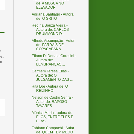
de: A MOSCA NO
ELEVADOR
Adriana Santiago - Autora
de: O GRITO
Regina Souza Vieira -
Autora de: CARLOS
DRUMMOND D...
Alfredo Assumpção - Autor
de: PARDAIS DE
COPACABANA
e
Eliana Di Donato Carosini -
os,
Autora de:
ra
LEMBRANÇAS ...
Carmem Teresa Elias -
Autora de: O
JULGAMENTO DAS ...
Rita Doi - Autora de: O
REIZINHO
Nelson de Castro Senra -
Autor de: RAPOSO
TAVARES
Mônica Maria - autora de:
ELOS, ENTRE ELES E
ELAS
Fabiano Campachi - Autor
de: QUEM TEM MEDO