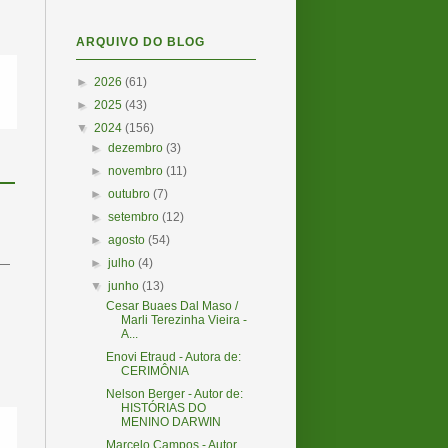
ARQUIVO DO BLOG
►
2026
(61)
►
2025
(43)
▼
2024
(156)
►
dezembro
(3)
►
novembro
(11)
►
outubro
(7)
►
setembro
(12)
►
agosto
(54)
 —
►
julho
(4)
▼
junho
(13)
Cesar Buaes Dal Maso /
Marli Terezinha Vieira -
A...
Enovi Etraud - Autora de:
CERIMÔNIA
Nelson Berger - Autor de:
HISTÓRIAS DO
MENINO DARWIN
Marcelo Campos - Autor