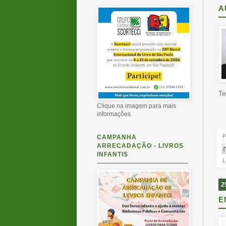
A
Te
Clique na imagem para mais
informações
P
CAMPANHA
ARRECADAÇÃO - LIVROS
INFANTIS
L
2
E