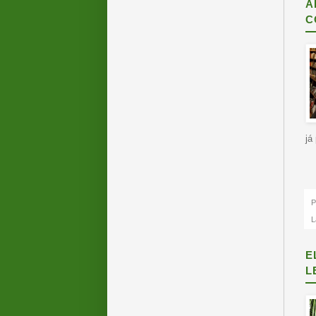
A
C
já
P
L
E
L