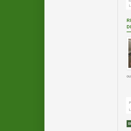
L
R
D
ou
P
L
0