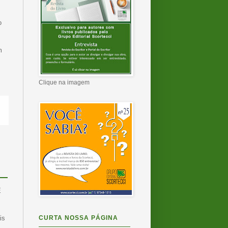
o
m
Clique na imagem
É
CURTA NOSSA PÁGINA
is