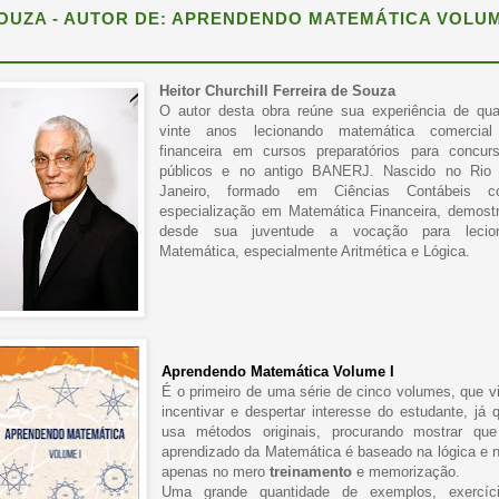
OUZA - AUTOR DE: APRENDENDO MATEMÁTICA VOLU
Heitor Churchill Ferreira de Souza
O autor desta obra reúne sua experiência de qu
vinte anos lecionando matemática comercia
financeira em cursos preparatórios para concur
públicos e no antigo BANERJ. Nascido no Rio
Janeiro, formado em Ciências Contábeis c
especialização em Matemática Financeira, demost
desde sua juventude a vocação para lecio
Matemática, especialmente Aritmética e Lógica.
Aprendendo Matemática Volume I
É o primeiro de uma série de cinco volumes, que v
incentivar e despertar interesse do estudante, já 
usa métodos originais, procurando mostrar qu
aprendizado da Matemática é baseado na lógica e 
apenas no mero
treinamento
e memorização.
Uma grande quantidade de exemplos, exercíc