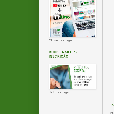
Clique na imagem
BOOK TRAILER -
INSCRIÇÃO
click na imagem
P
As