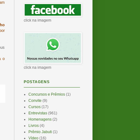
cam
click na imagem
nho
por
eus
a o
click na imagem
POSTAGENS
Concursos e Prêmios
(1)
Convite
(9)
Cursos
(17)
Entrevistas
(961)
Homenagens
(2)
Livros
(4)
Prêmio Jabuti
(1)
Vídeo
(16)