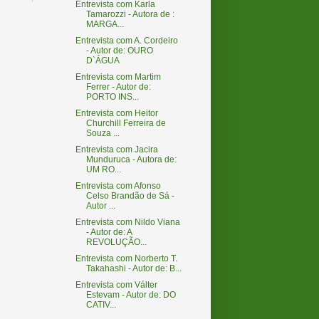
Entrevista com Karla
Tamarozzi - Autora de :
MARGA...
Entrevista com A. Cordeiro
- Autor de: OURO
D`ÁGUA
Entrevista com Martim
Ferrer - Autor de:
PORTO INS...
Entrevista com Heitor
Churchill Ferreira de
Souza ...
Entrevista com Jacira
Munduruca - Autora de:
UM RO...
Entrevista com Afonso
Celso Brandão de Sá -
Autor ...
Entrevista com Nildo Viana
- Autor de: A
REVOLUÇÃO...
Entrevista com Norberto T.
Takahashi - Autor de: B...
Entrevista com Válter
Estevam - Autor de: DO
CATIV...