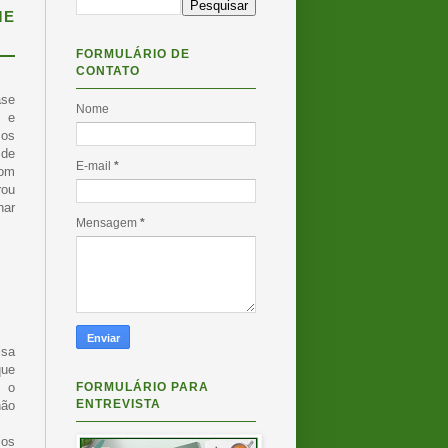
ME
FORMULÁRIO DE
CONTATO
ase
Nome
l e
sos
 de
E-mail
*
om
rou
nar
Mensagem
*
isa
que
FORMULÁRIO PARA
e o
ENTREVISTA
não
ios