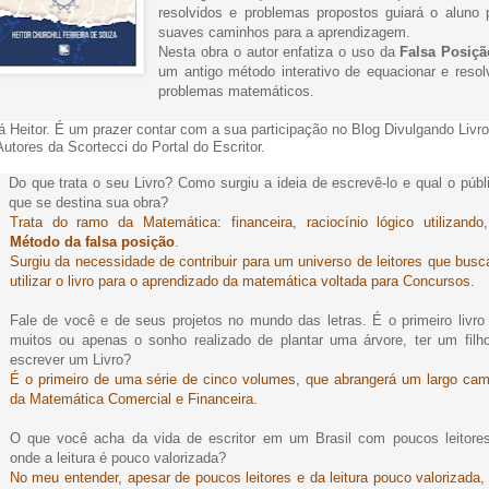
resolvidos e problemas propostos guiará o aluno 
suaves caminhos para a aprendizagem.
Nesta obra o autor enfatiza o uso da
Falsa Posiç
um antigo método interativo de equacionar e resol
problemas matemáticos.
á Heitor. É um prazer contar com a sua participação no Blog Divulgando Livr
Autores da Scortecci do Portal do Escritor.
Do que trata o seu Livro? Como surgiu a ideia de escrevê-lo e qual o públ
que se destina sua obra?
Trata do ramo da Matemática: financeira, raciocínio lógico utilizando
Método da falsa posição
.
Surgiu da necessidade de contribuir para um universo de leitores que bus
utilizar o livro para o aprendizado da matemática voltada para Concursos.
Fale de você e de seus projetos no mundo das letras. É o primeiro livro
muitos ou apenas o sonho realizado de plantar uma árvore, ter um filh
escrever um Livro?
É o primeiro de uma série de cinco volumes, que abrangerá um largo ca
da Matemática Comercial e Financeira.
O que você acha da vida de escritor em um Brasil com poucos leitore
onde a leitura é pouco valorizada?
No meu entender, apesar de poucos leitores e da leitura pouco valorizada,