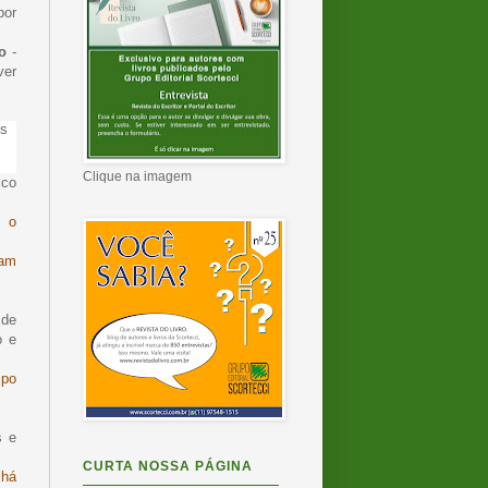
por
ão
-
ver
os
Clique na imagem
ico
, o
cam
 de
o e
mpo
s e
CURTA NOSSA PÁGINA
 há