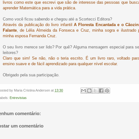
livros como este que escrevi que são de interesse das pessoas que bus
aprender Matemática para a vida prática.
Como você ficou sabendo e chegou até a Scortecci Editora?
Através da publicação do livro infantil
A Floresta Encantada e o Cãozi
Falante
, de Lélia Almeida da Fonseca e Cruz, minha sogra e ilustrado 
minha esposa Fernanda Cruz.
O seu livro merece ser lido? Por quê? Alguma mensagem especial para s
leitores?
Claro que sim! Se não, não o teria escrito. É um livro raro, voltado par
ensino suave e de fácil aprendizado para qualquer nível escolar.
Obrigado pela sua participação.
osted by
Maria Cristina Andersen
at
13:30
abels:
Entrevistas
enhum comentário:
ostar um comentário