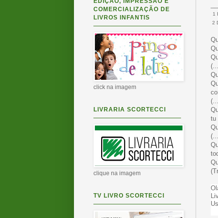
EDIÇÃO, IMPRESSÃO E
__
COMERCIALIZAÇÃO DE
1 
LIVROS INFANTIS
2 
Qu
Qu
Qu
(..
Qu
Qu
click na imagem
co
(..
LIVRARIA SCORTECCI
Qu
tu
Qu
(..
Qu
to
Qu
(T
clique na imagem
Ol
TV LIVRO SCORTECCI
Li
Us