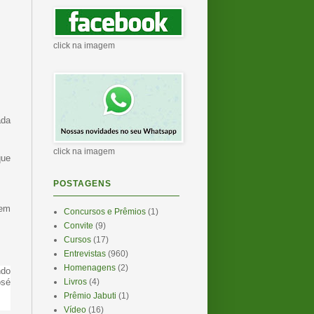
click na imagem
ada
click na imagem
que
POSTAGENS
 em
Concursos e Prêmios
(1)
Convite
(9)
Cursos
(17)
Entrevistas
(960)
Homenagens
(2)
ndo
Livros
(4)
osé
Prêmio Jabuti
(1)
Vídeo
(16)