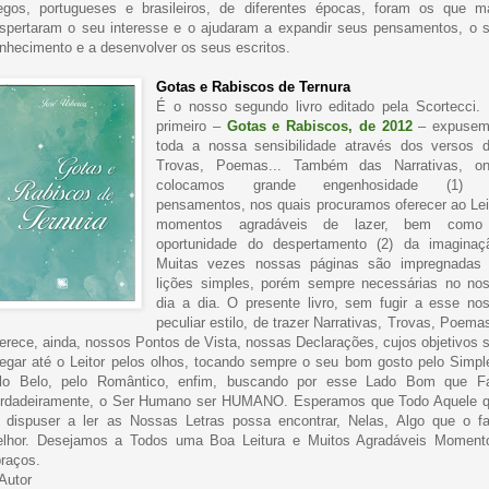
egos, portugueses e brasileiros, de diferentes épocas, foram os que m
spertaram o seu interesse e o ajudaram a expandir seus pensamentos, o 
nhecimento e a desenvolver os seus escritos.
Gotas e Rabiscos de Ternura
É o nosso segundo livro editado pela Scortecci.
primeiro –
Gotas e Rabiscos, de 2012
– expusem
toda a nossa sensibilidade através dos versos 
Trovas, Poemas... Também das Narrativas, o
colocamos grande engenhosidade (1) 
pensamentos, nos quais procuramos oferecer ao Lei
momentos agradáveis de lazer, bem como
oportunidade do despertamento (2) da imaginaç
Muitas vezes nossas páginas são impregnadas
lições simples, porém sempre necessárias no no
dia a dia. O presente livro, sem fugir a esse no
peculiar estilo, de trazer Narrativas, Trovas, Poemas
erece, ainda, nossos Pontos de Vista, nossas Declarações, cujos objetivos 
egar até o Leitor pelos olhos, tocando sempre o seu bom gosto pelo Simpl
lo Belo, pelo Romântico, enfim, buscando por esse Lado Bom que F
rdadeiramente, o Ser Humano ser HUMANO. Esperamos que Todo Aquele 
 dispuser a ler as Nossas Letras possa encontrar, Nelas, Algo que o f
lhor. Desejamos a Todos uma Boa Leitura e Muitos Agradáveis Moment
raços.
Autor