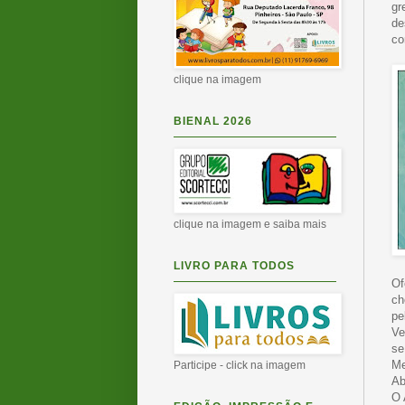
gr
de
co
clique na imagem
BIENAL 2026
clique na imagem e saiba mais
LIVRO PARA TODOS
Of
ch
pe
Ve
se
Me
Participe - click na imagem
Ab
O 