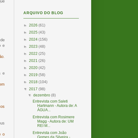
que
ARQUIVO DO BLOG
►
2026
(61)
►
2025
(43)
►
2024
(156)
 de
o e
►
2023
(48)
►
2022
(25)
ão.
►
2021
(26)
►
2020
(42)
s e
►
2019
(58)
►
2018
(104)
bem
▼
2017
(98)
▼
dezembro
(8)
Entrevista com Saleti
Hartmann - Autora de: A
sos
ÁGUA...
Entrevista com Rosimere
Magg - Autora de: UM
eus
REI M...
Entrevista com João
e o
Gomes da Silveira -