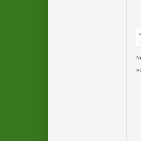
P
L
N
P