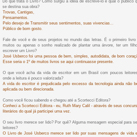
Do que trata o Livro? Como surgiu a ideia de escrevê-lo e qual o público 
se destina sua obra?
Trovas, Cantigas,
Pensamentos.
Pelo desejo de Transmitir seus sentimentos, suas vivencias...
Público de bom gosto.
Fale de você e de seus projetos no mundo das letras. É o primeiro livro
muitos ou apenas o sonho realizado de plantar uma árvore, ter um filh
escrever um Livro?
José Usberco foi uma pessoa de bem, simples, autodidata, de bom coraç
Esse seria o 1º de muitos livros se aqui continuasse presente.
O que você acha da vida de escritor em um Brasil com poucos leitore
onde a leitura é pouco valorizada?
A vida do escritor é prejudicada pelo excesso da tecnologia ainda não 
aplicada ou bem direcionada.
Como você ficou sabendo e chegou até a Scortecci Editora?
Conheci a Scortecci Editora - eu, Ruth Mary Calil - através de seus concur
literários do qual já participei uma vez.
O seu livro merece ser lido? Por quê? Alguma mensagem especial para s
leitores?
O Livro de José Usberco merece ser lido por suas mensagens de vida 