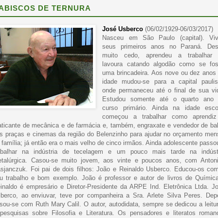
ABISCOS DE TERNURA
José Usberco
(06/02/1929-06/03/2017)
Nasceu em São Paulo (capital). Vi
seus primeiros anos no Paraná. De
muito cedo, aprendeu a trabalhar
lavoura catando algodão como se fo
uma brincadeira. Aos nove ou dez anos
idade mudou-se para a capital paulis
onde permaneceu até o final de sua vi
Estudou somente até o quarto ano
curso primário. Ainda na idade esco
começou a trabalhar como aprendi
aticante de mecânica e de farmácia e, também, engraxate e vendedor de ba
s praças e cinemas da região do Belenzinho para ajudar no orçamento men
 família; já então era o mais velho de cinco irmãos. Ainda adolescente passo
abalhar na indústria de tecelagem e um pouco mais tarde na indúst
talúrgica. Casou-se muito jovem, aos vinte e poucos anos, com Anton
sjanczuk. Foi pai de dois filhos: João e Reinaldo Usberco. Educou-os co
u trabalho e bom exemplo. João é professor e autor de livros de Químic
inaldo é empresário e Diretor-Presidente da ARPE Ind. Eletrônica Ltda. J
berco, ao enviuvar, teve por companheira a Sra. Arlete Silva Peres. Dep
sou-se com Ruth Mary Calil. O autor, autodidata, sempre se dedicou a leitu
pesquisas sobre Filosofia e Literatura. Os pensadores e literatos roman