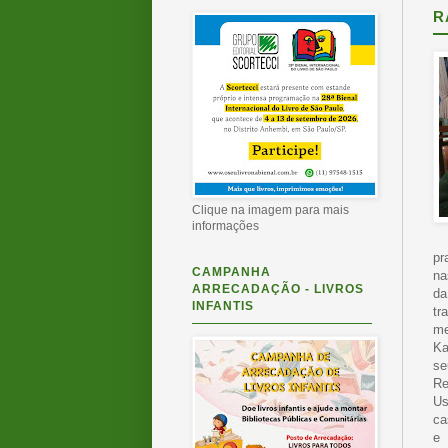
R
Clique na imagem para mais
informações
pr
CAMPANHA
na
ARRECADAÇÃO - LIVROS
da
INFANTIS
tr
me
Ka
se
Re
Us
ca
e 