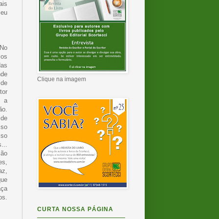
ais
seu
 No
os
das
nde
Clique na imagem
de
tor
 a
ão.
 de
sso
sso
...
são
es,
az,
que
aça
os.
CURTA NOSSA PÁGINA