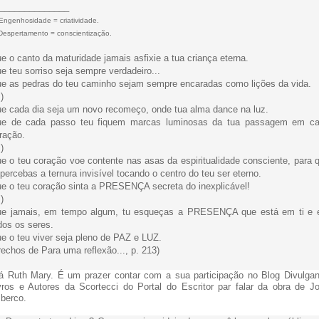
______________
Engenhosidade = criatividade.
Despertamento = conscientização.
e o canto da maturidade jamais asfixie a tua criança eterna.
e teu sorriso seja sempre verdadeiro...
e as pedras do teu caminho sejam sempre encaradas como lições da vida.
.)
e cada dia seja um novo recomeço, onde tua alma dance na luz.
e de cada passo teu fiquem marcas luminosas da tua passagem em c
ração.
.)
e o teu coração voe contente nas asas da espiritualidade consciente, para 
 percebas a ternura invisível tocando o centro do teu ser eterno.
e o teu coração sinta a PRESENÇA secreta do inexplicável!
.)
e jamais, em tempo algum, tu esqueças a PRESENÇA que está em ti e
dos os seres.
e o teu viver seja pleno de PAZ e LUZ.
rechos de Para uma reflexão..., p. 213)
á Ruth Mary. É um prazer contar com a sua participação no Blog Divulga
vros e Autores da Scortecci do Portal do Escritor par falar da obra de J
berco.