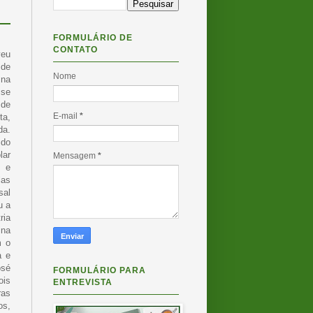
FORMULÁRIO DE
CONTATO
veu
sde
Nome
 na
sse
 de
E-mail
*
ta,
da.
 do
lar
Mensagem
*
z e
las
sal
u a
ria
ina
m o
a e
osé
FORMULÁRIO PARA
ois
ENTREVISTA
ras
os,