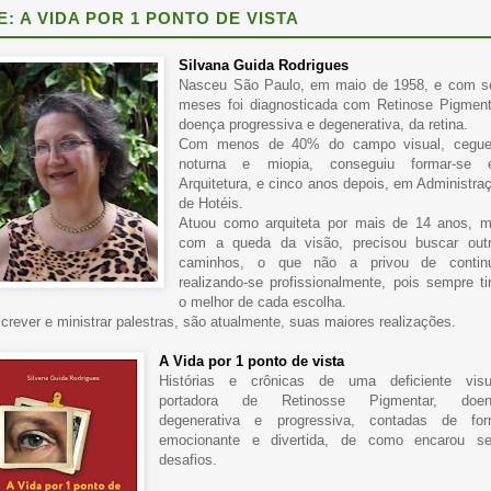
E: A VIDA POR 1 PONTO DE VISTA
Silvana Guida Rodrigues
Nasceu São Paulo, em maio de 1958, e com s
meses foi diagnosticada com Retinose Pigment
doença progressiva e degenerativa, da retina.
Com menos de 40% do campo visual, cegue
noturna e miopia, conseguiu formar-se
Arquitetura, e cinco anos depois, em Administra
de Hotéis.
Atuou como arquiteta por mais de 14 anos, 
com a queda da visão, precisou buscar out
caminhos, o que não a privou de contin
realizando-se profissionalmente, pois sempre ti
o melhor de cada escolha.
crever e ministrar palestras, são atualmente, suas maiores realizações.
A
Vida por 1 ponto de vista
Histórias e crônicas de uma deficiente visu
portadora de Retinosse Pigmentar, doen
degenerativa e progressiva, contadas de fo
emocionante e divertida, de como encarou s
desafios.