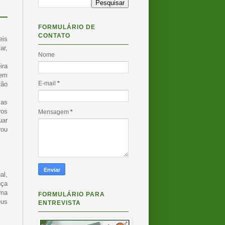
FORMULÁRIO DE
CONTATO
eis
ar,
Nome
ira
 em
E-mail
*
ção
mas
ros
Mensagem
*
uar
rou
al,
ça
rma
FORMULÁRIO PARA
eus
ENTREVISTA