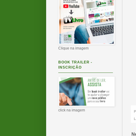
Clique na imagem
BOOK TRAILER -
INSCRIÇÃO
click na imagem
P
L
N