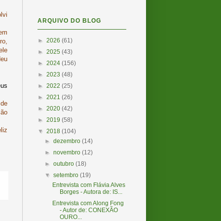
lvi
ARQUIVO DO BLOG
 em
►
2026
(61)
ro,
ele
►
2025
(43)
deu
►
2024
(156)
►
2023
(48)
eus
►
2022
(25)
►
2021
(26)
 de
►
2020
(42)
são
►
2019
(58)
liz
▼
2018
(104)
►
dezembro
(14)
►
novembro
(12)
►
outubro
(18)
▼
setembro
(19)
Entrevista com Flávia Alves
Borges - Autora de: IS...
Entrevista com Along Fong
- Autor de: CONEXÃO
OURO...