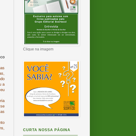
Clique na imagem
ico
uas
as,
ndo
u a
 eu
ria
sse
 as
nto
ns,
CURTA NOSSA PÁGINA