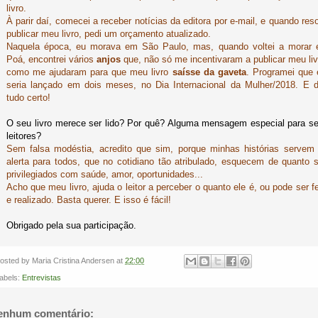
livro.
À parir daí, comecei a receber notícias da editora por e-mail, e quando reso
publicar meu livro, pedi um orçamento atualizado.
Naquela época, eu morava em São Paulo, mas, quando voltei a morar
Poá, encontrei vários
anjos
que, não só me incentivaram a publicar meu liv
como me ajudaram para que meu livro
saísse da gaveta
. Programei que 
seria lançado em dois meses, no Dia Internacional da Mulher/2018. E 
tudo certo!
O seu livro merece ser lido? Por quê? Alguma mensagem especial para s
leitores?
Sem falsa modéstia, acredito que sim, porque minhas histórias servem
alerta para todos, que no cotidiano tão atribulado, esquecem de quanto 
privilegiados com saúde, amor, oportunidades...
Acho que meu livro, ajuda o leitor a perceber o quanto ele é, ou pode ser fe
e realizado. Basta querer. E isso é fácil!
Obrigado pela sua participação.
osted by
Maria Cristina Andersen
at
22:00
abels:
Entrevistas
enhum comentário: