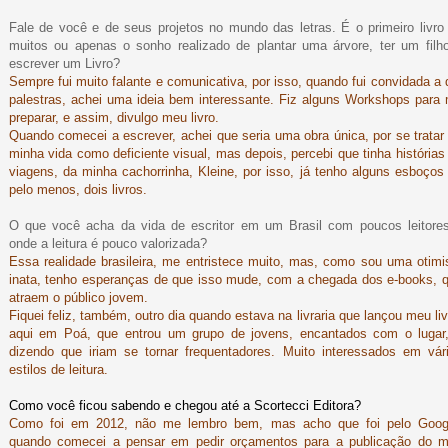
Fale de você e de seus projetos no mundo das letras. É o primeiro livro
muitos ou apenas o sonho realizado de plantar uma árvore, ter um filh
escrever um Livro?
Sempre fui muito falante e comunicativa, por isso, quando fui convidada a 
palestras, achei uma ideia bem interessante. Fiz alguns Workshops para
preparar, e assim, divulgo meu livro.
Quando comecei a escrever, achei que seria uma obra única, por se tratar
minha vida como deficiente visual, mas depois, percebi que tinha histórias
viagens, da minha cachorrinha, Kleine, por isso, já tenho alguns esboços
pelo menos, dois livros.
O que você acha da vida de escritor em um Brasil com poucos leitore
onde a leitura é pouco valorizada?
Essa realidade brasileira, me entristece muito, mas, como sou uma otimi
inata, tenho esperanças de que isso mude, com a chegada dos e-books, 
atraem o público jovem.
Fiquei feliz, também, outro dia quando estava na livraria que lançou meu liv
aqui em Poá, que entrou um grupo de jovens, encantados com o lugar
dizendo que iriam se tornar frequentadores. Muito interessados em vár
estilos de leitura.
Como você ficou sabendo e chegou até a Scortecci Editora?
Como foi em 2012, não me lembro bem, mas acho que foi pelo Goog
quando comecei a pensar em pedir orçamentos para a publicação do 