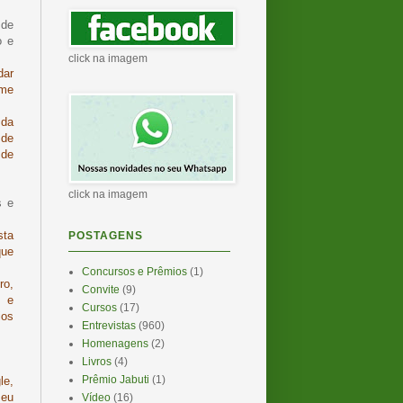
 de
o e
click na imagem
dar
 me
 da
 de
 de
click na imagem
s e
sta
POSTAGENS
que
Concursos e Prêmios
(1)
ro,
Convite
(9)
, e
Cursos
(17)
ios
Entrevistas
(960)
Homenagens
(2)
Livros
(4)
Prêmio Jabuti
(1)
le,
meu
Vídeo
(16)