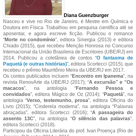
Diana Guenzburger
Nasceu e vive no Rio de Janeiro, é Mestre em Química e
Doutora em Física. Trabalhou em pesquisa científica até se
aposentar, e agora escreve ficção. Publicou o romance
“
Morte no condomínio
”, editora Sinergia (2013) e editora
Chiado (2015), que recebeu Menção Honrosa no Concurso
Internacional da União Brasileira de Escritores (UBE/RJ) em
2014. Publicou a coletânea de contos “
O fantasma de
Paquetá (e outras histórias)
”, editora Scortecci (2015), que
recebeu o prêmio Mauritônio Meira da UBE/RJ em 2017.
Os contos publicados incluem “
Encontro em Ipanema
”, na
revista RenovArte da UBE/RJ (2017); “
A excursão” e “Os
macacos
”, na antologia “
Fernando Pessoa e
convidados
”, editora Mágico de Oz (2014); “
Paquetá
”, na
antologia “
Verso, testemunho, prosa
”, editora Oficina do
Livro (2015); “Cinderela moderna”, na antologia “Palavras
abraçadas”, editora Scortecci (2016); “
A passageira do
assento 13C
”, na antologia “
O silêncio das palavras
”,
editora Scortecci (2018).
Participou da Oficina Literária do prof. Ivan Proença (Rio de