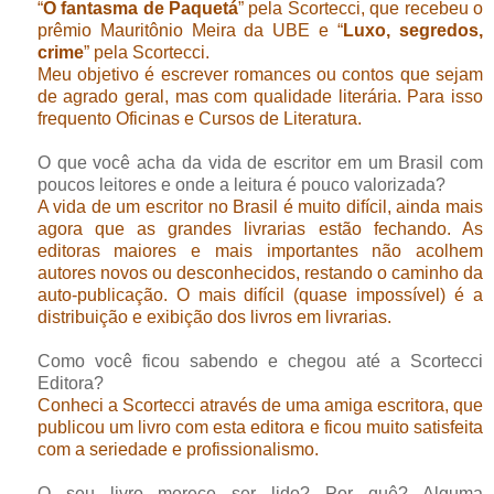
“
O fantasma de Paquetá
” pela Scortecci, que recebeu o
prêmio Mauritônio Meira da UBE e “
Luxo, segredos,
crime
” pela Scortecci.
Meu objetivo é escrever romances ou contos que sejam
de agrado geral, mas com qualidade literária. Para isso
frequento Oficinas e Cursos de Literatura.
O que você acha da vida de escritor em um Brasil com
poucos leitores e onde a leitura é pouco valorizada?
A vida de um escritor no Brasil é muito difícil, ainda mais
agora que as grandes livrarias estão fechando. As
editoras maiores e mais importantes não acolhem
autores novos ou desconhecidos, restando o caminho da
auto-publicação. O mais difícil (quase impossível) é a
distribuição e exibição dos livros em livrarias.
Como você ficou sabendo e chegou até a Scortecci
Editora?
Conheci a Scortecci através de uma amiga escritora, que
publicou um livro com esta editora e ficou muito satisfeita
com a seriedade e profissionalismo.
O seu livro merece ser lido? Por quê? Alguma