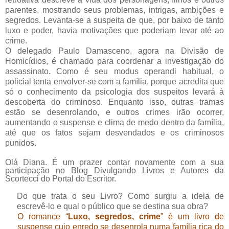
parentes, mostrando seus problemas, intrigas, ambições e
segredos. Levanta-se a suspeita de que, por baixo de tanto
luxo e poder, havia motivações que poderiam levar até ao
crime.
O delegado Paulo Damasceno, agora na Divisão de
Homicídios, é chamado para coordenar a investigação do
assassinato. Como é seu modus operandi habitual, o
policial tenta envolver-se com a família, porque acredita que
só o conhecimento da psicologia dos suspeitos levará à
descoberta do criminoso. Enquanto isso, outras tramas
estão se desenrolando, e outros crimes irão ocorrer,
aumentando o suspense e clima de medo dentro da família,
até que os fatos sejam desvendados e os criminosos
punidos.
Olá Diana. É um prazer contar novamente com a sua
participação no Blog Divulgando Livros e Autores da
Scortecci do Portal do Escritor.
Do que trata o seu Livro? Como surgiu a ideia de
escrevê-lo e qual o público que se destina sua obra?
O romance “
Luxo, segredos, crime
”
é um livro de
suspense cujo enredo se desenrola numa família rica do