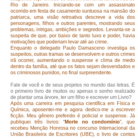
Rio de Janeiro. Iniciando-se com um assassinato
ocorrido em festa de casamento suntuosa na mansão do
patriarca, uma visão retroativa descreve a vida dos
personagens, filhos e outros parentes, mostrando seus
problemas, intrigas, ambições e segredos. Levanta-se a
suspeita de que, por baixo de tanto luxo e poder, havia
motivações que pod
eriam levar até ao crime.
Enquanto o delegado Paulo Damasceno investiga os
suspeitos, outras tramas se desenvolvem e outros crimes
irã ocorrer, aumentando o suspense e clima de medo
dentro da família, até que os fatos sejam desvendados e
os criminosos punidos, no final surpreendente.
Fale de você e de seus projetos no mundo das letras. É
o primeiro livro de muitos ou apenas o sonho realizado
de plantar uma árvore, ter um filho e escrever um Livro?
Após uma carreira em pesquisa científica em Física e
Química, aposentei-me e agora dedico-me a escrever
ficção. Meu gênero preferido é policial e suspense. Já
publiquei três livros: “
Morte no condomínio
”, que
recebeu Menção Honrosa no concurso Internacional da
União Brasileira de Escritores (UBE), o livro de contos