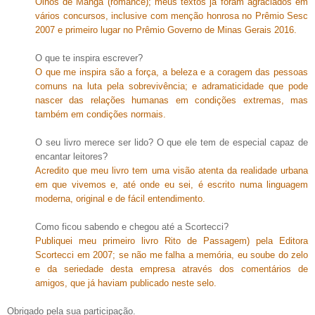
Olhos de Mangá (romance); meus textos já foram agraciados em
vários concursos, inclusive com menção honrosa no Prêmio Sesc
2007 e primeiro lugar no Prêmio Governo de Minas Gerais 2016.
O que te inspira escrever?
O que me inspira são a força, a beleza e a coragem das pessoas
comuns na luta pela sobrevivência; e adramaticidade que pode
nascer das relações humanas em condições extremas, mas
também em condições normais.
O seu livro merece ser lido? O que ele tem de especial capaz de
encantar leitores?
Acredito que meu livro tem uma visão atenta da realidade urbana
em que vivemos e, até onde eu sei, é escrito numa linguagem
moderna, original e de fácil entendimento.
Como ficou sabendo e chegou até a Scortecci?
Publiquei meu primeiro livro Rito de Passagem) pela Editora
Scortecci em 2007; se não me falha a memória, eu soube do zelo
e da seriedade desta empresa através dos comentários de
amigos, que já haviam publicado neste selo.
Obrigado pela sua participação.