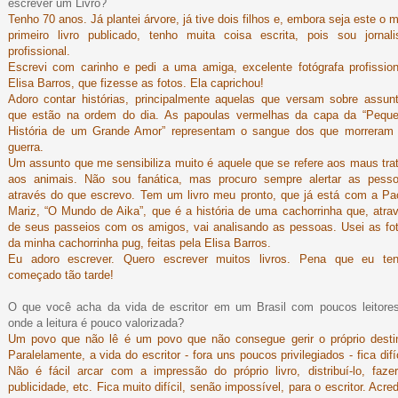
escrever um Livro?
Tenho 70 anos. Já plantei árvore, já tive dois filhos e, embora seja este o 
primeiro livro publicado, tenho muita coisa escrita, pois sou jornali
profissional.
Escrevi com carinho e pedi a uma amiga, excelente fotógrafa profission
Elisa Barros, que fizesse as fotos. Ela caprichou!
Adoro contar histórias, principalmente aquelas que versam sobre assun
que estão na ordem do dia. As papoulas vermelhas da capa da “Pequ
História de um Grande Amor” representam o sangue dos que morreram
guerra.
Um assunto que me sensibiliza muito é aquele que se refere aos maus tra
aos animais. Não sou fanática, mas procuro sempre alertar as pess
através do que escrevo. Tem um livro meu pronto, que já está com a Pa
Mariz, “O Mundo de Aika”, que é a história de uma cachorrinha que, atra
de seus passeios com os amigos, vai analisando as pessoas. Usei as fo
da minha cachorrinha pug, feitas pela Elisa Barros.
Eu adoro escrever. Quero escrever muitos livros. Pena que eu te
começado tão tarde!
O que você acha da vida de escritor em um Brasil com poucos leitore
onde a leitura é pouco valorizada?
Um povo que não lê é um povo que não consegue gerir o próprio desti
Paralelamente, a vida do escritor - fora uns poucos privilegiados - fica difíc
Não é fácil arcar com a impressão do próprio livro, distribuí-lo, faze
publicidade, etc. Fica muito difícil, senão impossível, para o escritor. Acred