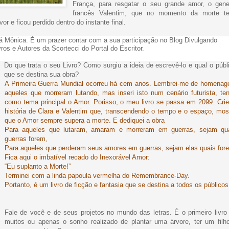
França, para resgatar o seu grande amor, o gene
francês Valentim, que no momento da morte t
vor e ficou perdido dentro do instante final.
á Mônica. É um prazer contar com a sua participação no Blog Divulgando
vros e Autores da Scortecci do Portal do Escritor.
Do que trata o seu Livro? Como surgiu a ideia de escrevê-lo e qual o públ
que se destina sua obra?
A Primeira Guerra Mundial ocorreu há cem anos. Lembrei-me de homenag
aqueles que morreram lutando, mas inseri isto num cenário futurista, te
como tema principal o Amor. Porisso, o meu livro se passa em 2099. Crie
história de Clara e Valentim que, transcendendo o tempo e o espaço, mos
que o Amor sempre supera a morte. E dediquei a obra
Para aqueles que lutaram, amaram e morreram em guerras, sejam qu
guerras forem,
Para aqueles que perderam seus amores em guerras, sejam elas quais for
Fica aqui o imbatível recado do Inexorável Amor:
“Eu suplanto a Morte!”
Terminei com a linda papoula vermelha do Remembrance-Day.
Portanto, é um livro de ficção e fantasia que se destina a todos os públicos
Fale de você e de seus projetos no mundo das letras. É o primeiro livro
muitos ou apenas o sonho realizado de plantar uma árvore, ter um filh