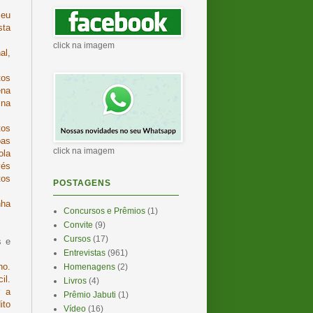
meu
sta
click na imagem
al,
tos
ena
 na
tos
oas
click na imagem
ola
vés
tos
POSTAGENS
nha
Concursos e Prêmios
(1)
Convite
(9)
Cursos
(17)
s e
Entrevistas
(961)
no.
Homenagens
(2)
il.
Livros
(4)
r a
Prêmio Jabuti
(1)
ito
Vídeo
(16)