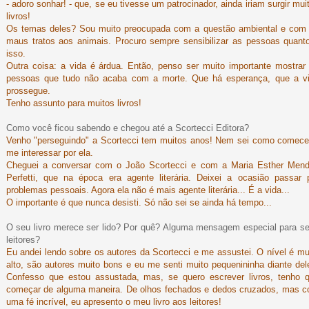
- adoro sonhar! - que, se eu tivesse um patrocinador, ainda iriam surgir mui
livros!
Os temas deles? Sou muito preocupada com a questão ambiental e com
maus tratos aos animais. Procuro sempre sensibilizar as pessoas quant
isso.
Outra coisa: a vida é árdua. Então, penso ser muito importante mostrar
pessoas que tudo não acaba com a morte. Que há esperança, que a v
prossegue.
Tenho assunto para muitos livros!
Como você ficou sabendo e chegou até a Scortecci Editora?
Venho "perseguindo" a Scortecci tem muitos anos! Nem sei como comece
me interessar por ela.
Cheguei a conversar com o João Scortecci e com a Maria Esther Men
Perfetti, que na época era agente literária. Deixei a ocasião passar 
problemas pessoais. Agora ela não é mais agente literária... É a vida...
O importante é que nunca desisti. Só não sei se ainda há tempo...
O seu livro merece ser lido? Por quê? Alguma mensagem especial para s
leitores?
Eu andei lendo sobre os autores da Scortecci e me assustei. O nível é mu
alto, são autores muito bons e eu me senti muito pequenininha diante del
Confesso que estou assustada, mas, se quero escrever livros, tenho 
começar de alguma maneira. De olhos fechados e dedos cruzados, mas 
uma fé incrível, eu apresento o meu livro aos leitores!