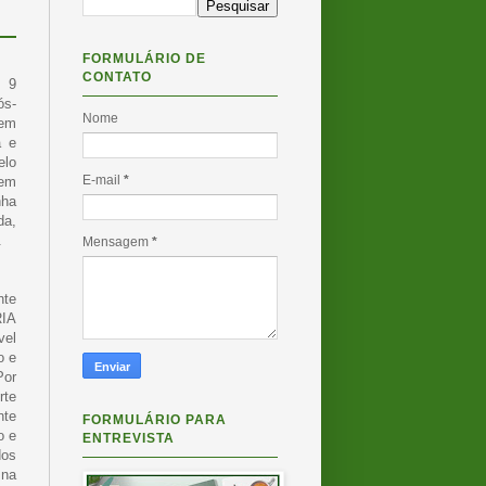
FORMULÁRIO DE
CONTATO
m 9
ós-
Nome
 em
a e
elo
E-mail
*
Tem
nha
da,
.
Mensagem
*
te
RIA
vel
o e
Por
rte
nte
FORMULÁRIO PARA
o e
ENTREVISTA
dos
 na