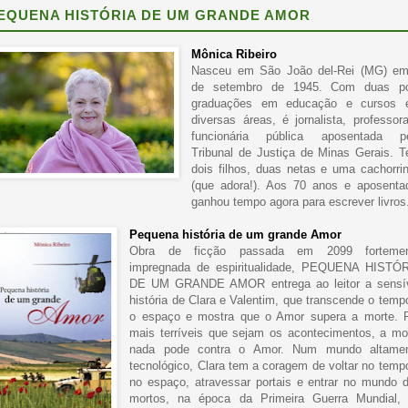
EQUENA HISTÓRIA DE UM GRANDE AMOR
Mônica Ribeiro
Nasceu em São João del-Rei (MG) e
de setembro de 1945. Com duas p
graduações em educação e cursos
diversas áreas, é jornalista, professor
funcionária pública aposentada p
Tribunal de Justiça de Minas Gerais. 
dois filhos, duas netas e uma cachorri
(que adora!). Aos 70 anos e aposenta
ganhou tempo agora para escrever livros
Pequena história de um grande Amor
Obra de ficção passada em 2099 fortemen
impregnada de espiritualidade, PEQUENA HISTÓ
DE UM GRANDE AMOR entrega ao leitor a sensí
história de Clara e Valentim, que transcende o temp
o espaço e mostra que o Amor supera a morte. 
mais terríveis que sejam os acontecimentos, a mo
nada pode contra o Amor. Num mundo altame
tecnológico, Clara tem a coragem de voltar no temp
no espaço, atravessar portais e entrar no mundo 
mortos, na época da Primeira Guerra Mundial,