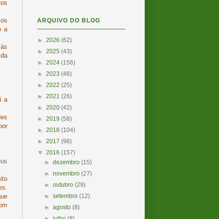
tos
 os
ARQUIVO DO BLOG
o a
►
2026
(62)
 às
►
2025
(43)
ida
►
2024
(156)
►
2023
(48)
►
2022
(25)
►
2021
(26)
i a
►
2020
(42)
des
►
2019
(58)
por
►
2018
(104)
►
2017
(98)
▼
2016
(157)
eus
►
dezembro
(15)
►
novembro
(27)
ito
►
outubro
(29)
es.
►
setembro
(12)
que
com
►
agosto
(8)
►
julho
(8)