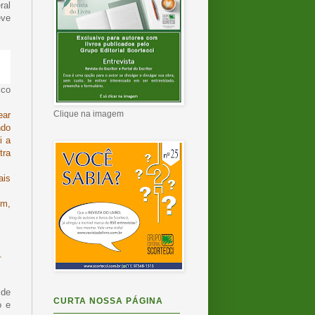
ral
eve
ico
Clique na imagem
ear
ndo
i a
tra
ais
em,
.
 de
CURTA NOSSA PÁGINA
o e