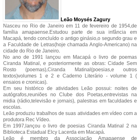
Leão Moysés Zagury
Nasceu no Rio de Janeiro em 11 de fevereiro de 1954,de
família amapaense.Estudou parte de sua infância em
Macapá, tendo concluído o antigo ginásio,o segundo grau e
a Faculdade de Letras(hoje chamada Anglo-Americano) na
cidade do Rio de Janeiro.
No ano de 1991 lançou em Macapá o livro de poemas
Ciranda Matinal, e posteriormente as obras: Cidade Sem
Rosto (poemas),Ciranda Matinal(poesias,e outros
textos)volumes 1 e 2 e Caderno Literário - volume 1 (
ensaios e cronicas).
Em seu histórico de atividades Leão possui: noites de
autógrafos,reuniões no Clube dos Poetas,entrevistas na
midia (rádio,televisão e jornais), palestras em faculdades e
escolas.
Leão produziu trabalhos de suas atividades em vídeo com a
produtora Rec Vídeo.
Em 1997,lançou o livro de poesias Ciranda Matinal 2 na
Biblioteca Estadual Elcy Lacerda em Macapá.
Leão é membro da Associação Amapaense de