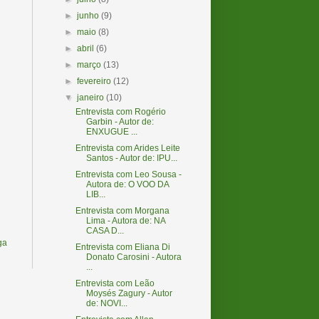
►
junho
(9)
►
maio
(8)
►
abril
(6)
►
março
(13)
►
fevereiro
(12)
▼
janeiro
(10)
Entrevista com Rogério
Garbin - Autor de:
ENXUGUE ...
Entrevista com Arides Leite
Santos - Autor de: IPU...
Entrevista com Leo Sousa -
Autora de: O VOO DA
LIB...
Entrevista com Morgana
Lima - Autora de: NA
CASA D...
ga
Entrevista com Eliana Di
Donato Carosini - Autora
...
Entrevista com Leão
Moysés Zagury - Autor
de: NOVI...