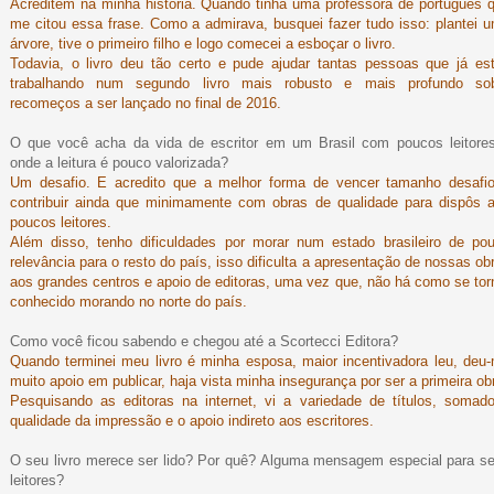
Acreditem na minha história. Quando tinha uma professora de português 
me citou essa frase. Como a admirava, busquei fazer tudo isso: plantei 
árvore, tive o primeiro filho e logo comecei a esboçar o livro.
Todavia, o livro deu tão certo e pude ajudar tantas pessoas que já es
trabalhando num segundo livro mais robusto e mais profundo so
recomeços a ser lançado no final de 2016.
O que você acha da vida de escritor em um Brasil com poucos leitore
onde a leitura é pouco valorizada?
Um desafio. E acredito que a melhor forma de vencer tamanho desafi
contribuir ainda que minimamente com obras de qualidade para dispôs 
poucos leitores.
Além disso, tenho dificuldades por morar num estado brasileiro de po
relevância para o resto do país, isso dificulta a apresentação de nossas ob
aos grandes centros e apoio de editoras, uma vez que, não há como se tor
conhecido morando no norte do país.
Como você ficou sabendo e chegou até a Scortecci Editora?
Quando terminei meu livro é minha esposa, maior incentivadora leu, deu
muito apoio em publicar, haja vista minha insegurança por ser a primeira ob
Pesquisando as editoras na internet, vi a variedade de títulos, somad
qualidade da impressão e o apoio indireto aos escritores.
O seu livro merece ser lido? Por quê? Alguma mensagem especial para s
leitores?