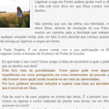
Lágrimas e siga em Frente poderia ajudar você a ol
a vida sob uma ótica em que Deus conduz no
destino.
Não permita que seu dia defina sua felicidade, 
deixe Deus, através da revelação da sua Palav
mostre um caminho para a felicidade que indepe
 qualquer situação vivida, pois ser feliz é uma decisão que começa quand
nte enxuga as lágrimas e segue em frente.
á Padre Rogério. É um prazer contar com a sua participação no B
vulgando Livros e Autores da Scortecci do Portal do Escritor.
Do que trata o seu Livro? Como surgiu a ideia de escrevê-lo e qual o públ
que se destina sua obra?
Este livro trata de possibilidades. Como pastor pude viver algu
experiências ora como protagonista ora como testemunhas de pessoas 
não tiveram outra opção senão levantar-se em meio às adversidades.
Por isso, puderam encontrar soluções e superar suas lutas por percebe
que é possível em Deus.
Fale de você e de seus projetos no mundo das letras. É o primeiro livro
muitos ou apenas o sonho realizado de plantar uma árvore, ter um filh
escrever um Livro?