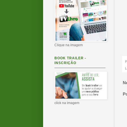
Clique na imagem
BOOK TRAILER -
P
INSCRIÇÃO
L
N
P
click na imagem