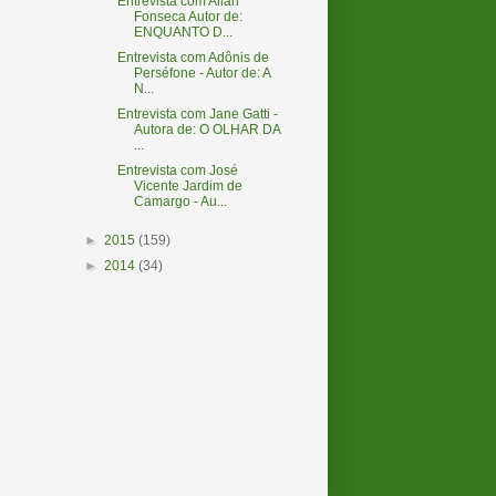
Entrevista com Allan
Fonseca Autor de:
ENQUANTO D...
Entrevista com Adônis de
Perséfone - Autor de: A
N...
Entrevista com Jane Gatti -
Autora de: O OLHAR DA
...
Entrevista com José
Vicente Jardim de
Camargo - Au...
►
2015
(159)
►
2014
(34)