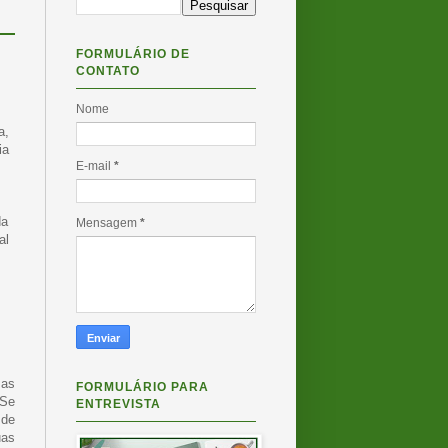
FORMULÁRIO DE
CONTATO
Nome
a,
ia
E-mail
*
da
Mensagem
*
al
 as
FORMULÁRIO PARA
 Se
ENTREVISTA
 de
uas