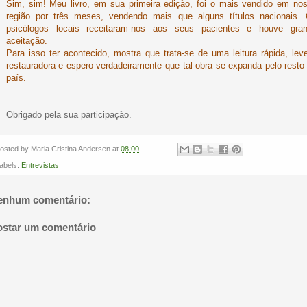
Sim, sim! Meu livro, em sua primeira edição, foi o mais vendido em no
região por três meses, vendendo mais que alguns títulos nacionais.
psicólogos locais receitaram-nos aos seus pacientes e houve gra
aceitação.
Para isso ter acontecido, mostra que trata-se de uma leitura rápida, lev
restauradora e espero verdadeiramente que tal obra se expanda pelo resto
país.
Obrigado pela sua participação.
osted by
Maria Cristina Andersen
at
08:00
abels:
Entrevistas
enhum comentário:
ostar um comentário