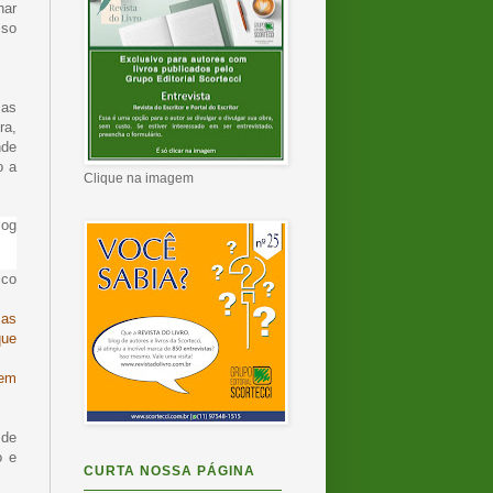
har
sso
mas
ra,
nde
o a
Clique na imagem
log
ico
mas
que
rem
 de
o e
CURTA NOSSA PÁGINA