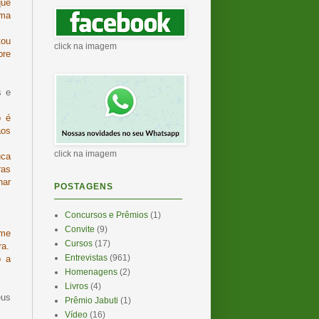
que
uma
tou
click na imagem
bre
s e
o é
aos
click na imagem
uca
ras
nar
POSTAGENS
Concursos e Prêmios
(1)
Convite
(9)
-me
Cursos
(17)
ra.
Entrevistas
(961)
o a
Homenagens
(2)
Livros
(4)
eus
Prêmio Jabuti
(1)
Vídeo
(16)