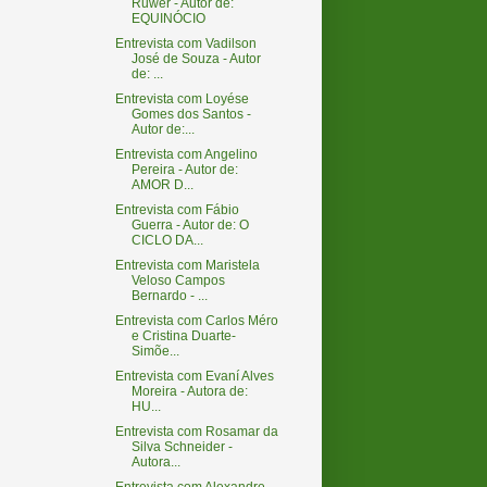
Ruwer - Autor de:
EQUINÓCIO
Entrevista com Vadilson
José de Souza - Autor
de: ...
Entrevista com Loyése
Gomes dos Santos -
Autor de:...
Entrevista com Angelino
Pereira - Autor de:
AMOR D...
Entrevista com Fábio
Guerra - Autor de: O
CICLO DA...
Entrevista com Maristela
Veloso Campos
Bernardo - ...
Entrevista com Carlos Méro
e Cristina Duarte-
Simõe...
Entrevista com Evaní Alves
Moreira - Autora de:
HU...
Entrevista com Rosamar da
Silva Schneider -
Autora...