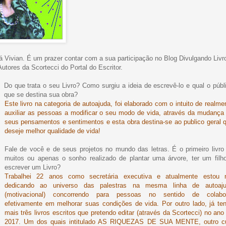
á Vivian. É um prazer contar com a sua participação no Blog Divulgando Livr
Autores da Scortecci do Portal do Escritor.
Do que trata o seu Livro? Como surgiu a ideia de escrevê-lo e qual o públ
que se destina sua obra?
Este livro na categoria de autoajuda, foi elaborado com o intuito de realme
auxiliar as pessoas a modificar o seu modo de vida, através da mudança
seus pensamentos e sentimentos e esta obra destina-se ao publico geral 
deseje melhor qualidade de vida!
Fale de você e de seus projetos no mundo das letras. É o primeiro livro
muitos ou apenas o sonho realizado de plantar uma árvore, ter um filh
escrever um Livro?
Trabalhei 22 anos como secretária executiva e atualmente estou
dedicando ao universo das palestras na mesma linha de autoaj
(motivacional) concorrendo para pessoas no sentido de colabo
efetivamente em melhorar suas condições de vida. Por outro lado, já te
mais três livros escritos que pretendo editar (através da Scortecci) no ano
2017. Um dos quais intitulado AS RIQUEZAS DE SUA MENTE, outro c