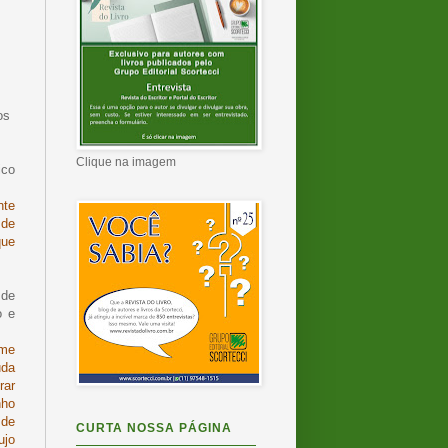
os
Clique na imagem
ico
nte
 de
que
 de
o e
 me
uda
rar
nho
 de
CURTA NOSSA PÁGINA
ujo