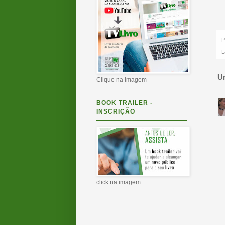
P
L
U
Clique na imagem
BOOK TRAILER -
INSCRIÇÃO
click na imagem