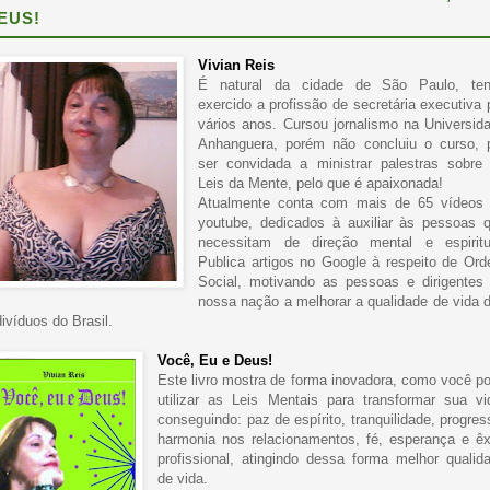
EUS!
Vivian Reis
É natural da cidade de São Paulo, te
exercido a profissão de secretária executiva 
vários anos. Cursou jornalismo na Universid
Anhanguera, porém não concluiu o curso, 
ser convidada a ministrar palestras sobre
Leis da Mente, pelo que é apaixonada!
Atualmente conta com mais de 65 vídeos
youtube, dedicados à auxiliar às pessoas 
necessitam de direção mental e espiritu
Publica artigos no Google à respeito de Or
Social, motivando as pessoas e dirigentes
nossa nação a melhorar a qualidade de vida 
divíduos do Brasil.
Você, Eu e Deus!
Este livro mostra de forma inovadora, como você p
utilizar as Leis Mentais para transformar sua vi
conseguindo: paz de espírito, tranquilidade, progres
harmonia nos relacionamentos, fé, esperança e êx
profissional, atingindo dessa forma melhor qualid
de vida.