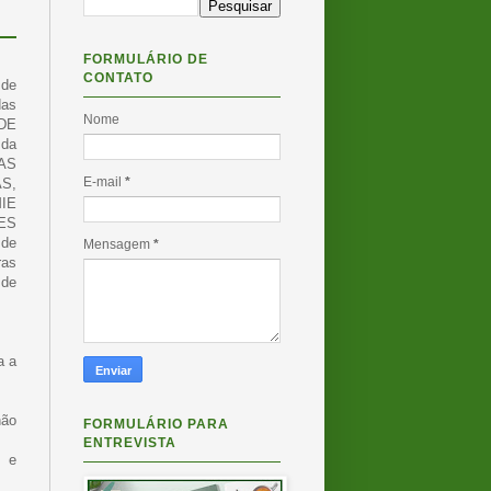
FORMULÁRIO DE
CONTATO
 de
das
Nome
EDE
da
AS
E-mail
*
S,
IE
ES
 de
Mensagem
*
ras
 de
a a
não
FORMULÁRIO PARA
ENTREVISTA
. e