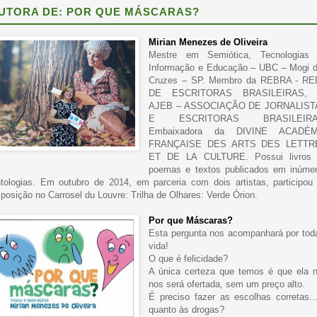
UTORA DE: POR QUE MÁSCARAS?
Mirian Menezes de Oliveira
Mestre em Semiótica, Tecnologias
Informação e Educação – UBC – Mogi 
Cruzes – SP. Membro da REBRA - R
DE ESCRITORAS BRASILEIRAS, 
AJEB – ASSOCIAÇÃO DE JORNALIST
E ESCRITORAS BRASILEIRA
Embaixadora da DIVINE ACADÉM
FRANÇAISE DES ARTS DES LETTR
ET DE LA CULTURE. Possui livros
poemas e textos publicados em inúme
tologias. Em outubro de 2014, em parceria com dois artistas, participou
posição no Carrosel du Louvre: Trilha de Olhares: Verde Órion.
Por que Máscaras?
Esta pergunta nos acompanhará por tod
vida!
O que é felicidade?
A única certeza que temos é que ela 
nos será ofertada, sem um preço alto.
É preciso fazer as escolhas corretas..
quanto às drogas?