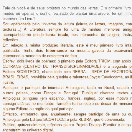
Fale de você e de seus projetos no mundo das letras. É o primeiro livro
muitos ou apenas o sonho realizado de plantar uma árvore, ter um filh
escrever um Livro?
Sou apaixonada pelo universo da leitura (leitura de
letras
, imagens, cor
texturas...) A Literatura sempre foi uma de minhas melhores amig
acompanhou-me desde
tenra idade
, nos momentos de alegria, triste
reflexões...
Em relação à minha produção literária, este é meu primeiro livro infan
publicado. Tenho dois
hibernando
na mesma gaveta da escrivanin
esperando o momento de nascerem de fato...
Escrevi dois livros de poemas: o primeiro pela Editora TRIOM, com apoio
CETRANS (CENTRO DE TRANSDISICPLINARIDADE) e o segundo pe
Editora SCORTECCI, chancelado pela REBRA – REDE DE ESCRITO
BRASILEIRAS, presidida pela querida e talentosa Joyce Cavalccante, mul
ilustre.
Participei e participo de inúmeras Antologias, tanto no Brasil, quanto
outros países, como França e Portugal. Publiquei diversos textos
Antologias bilíngues (em espanhol, francês, inglês), por esse motivo 
consigo citá-las no momento. Também tenho receio de deixar de mencio
alguma Editora ou órgão do qual participo.
Enfatizo, entretanto, que, anualmente, sempre participo de uma ou d
Antologias pela Editora SCORTECCI e pela REBRA, que é conveniada.
Publico, quinzenalmente, crônicas para o Projeto Divulga Escritor e estas
encontram no universo digital.