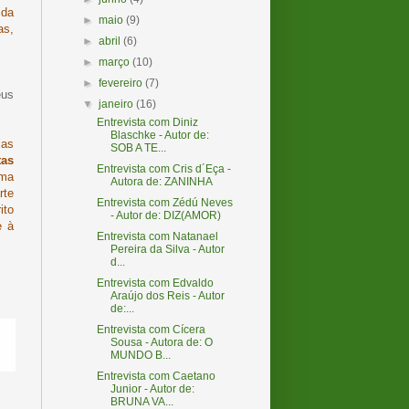
ida
►
maio
(9)
as,
►
abril
(6)
►
março
(10)
►
fevereiro
(7)
eus
▼
janeiro
(16)
Entrevista com Diniz
Blaschke - Autor de:
las
SOB A TE...
tas
Entrevista com Cris d´Eça -
oma
Autora de: ZANINHA
rte
Entrevista com Zédú Neves
ito
- Autor de: DIZ(AMOR)
e à
Entrevista com Natanael
Pereira da Silva - Autor
d...
Entrevista com Edvaldo
Araújo dos Reis - Autor
de:...
Entrevista com Cícera
Sousa - Autora de: O
MUNDO B...
Entrevista com Caetano
Junior - Autor de:
BRUNA VA...