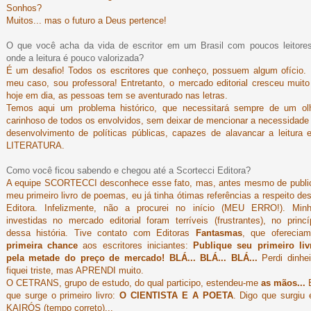
Sonhos?
Muitos... mas o futuro a Deus pertence!
O que você acha da vida de escritor em um Brasil com poucos leitore
onde a leitura é pouco valorizada?
É um desafio! Todos os escritores que conheço, possuem algum ofício.
meu caso, sou professora! Entretanto, o mercado editorial cresceu muito
hoje em dia, as pessoas tem se aventurado nas letras.
Temos aqui um problema histórico, que necessitará sempre de um ol
carinhoso de todos os envolvidos, sem deixar de mencionar a necessidade
desenvolvimento de políticas públicas, capazes de alavancar a leitura 
LITERATURA.
Como você ficou sabendo e chegou até a Scortecci Editora?
A equipe SCORTECCI desconhece esse fato, mas, antes mesmo de publi
meu primeiro livro de poemas, eu já tinha ótimas referências a respeito de
Editora. Infelizmente, não a procurei no início (MEU ERRO!). Min
investidas no mercado editorial foram terríveis (frustrantes), no princí
dessa história. Tive contato com Editoras
Fantasmas
, que ofereci
primeira chance
aos escritores iniciantes:
Publique seu primeiro liv
pela metade do preço de mercado! BLÁ... BLÁ... BLÁ...
Perdi dinhei
fiquei triste, mas APRENDI muito.
O CETRANS, grupo de estudo, do qual participo, estendeu-me
as mãos...
que surge o primeiro livro:
O CIENTISTA E A POETA
. Digo que surgiu
KAIRÓS (tempo correto)...