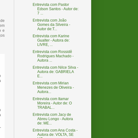
Entrevista com Pastor
Edson Santos - Autor de:
7 ...
Entrevista com João
 de
Gomes da Silveira -
 em
Autor de:T...
o e
ços
Entrevista com Karine
Gualter - Autora de:
LIVRE, ...
Entrevista com Rossidê
Rodrigues Machado -
Autora ...
Entrevista com Nilce Silva -
Autora de: GABRIELA
o
E...
a
Entrevista com Mirian
Menezes de Oliveira -
Autora...
Entrevista com Itamar
Moreira - Autor de: O
TRABAL...
o
Entrevista com Jacy de
a
Abreu Longo - Autora
de: ME...
Entrevista com Ana Costa -
Autora de: VOLTA, SE