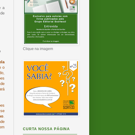
e a
 de
Clique na imagem
o
ela
o o
do,
ões
 de
ará
ões
 se
no
.
nde
sem
CURTA NOSSA PÁGINA