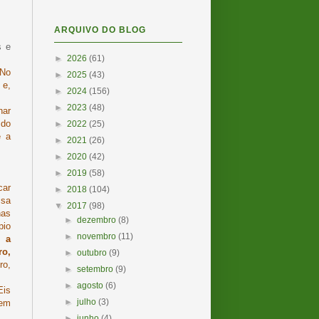
ARQUIVO DO BLOG
s e
►
2026
(61)
 No
►
2025
(43)
 e,
►
2024
(156)
►
2023
(48)
har
 do
►
2022
(25)
e a
►
2021
(26)
►
2020
(42)
►
2019
(58)
car
►
2018
(104)
ssa
▼
2017
(98)
has
►
dezembro
(8)
pio
►
novembro
(11)
am
a
ro,
►
outubro
(9)
ro,
►
setembro
(9)
►
agosto
(6)
Eis
►
julho
(3)
 em
►
junho
(4)