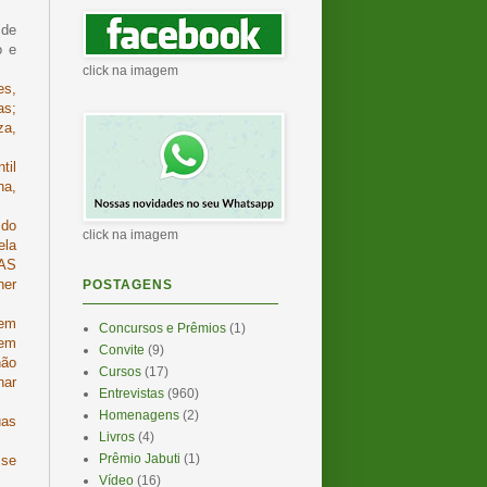
 de
o e
click na imagem
es,
as;
za,
til
ha,
 do
click na imagem
la
RAS
her
POSTAGENS
 em
Concursos e Prêmios
(1)
 em
Convite
(9)
não
Cursos
(17)
nar
Entrevistas
(960)
Homenagens
(2)
uas
Livros
(4)
Prêmio Jabuti
(1)
 se
Vídeo
(16)