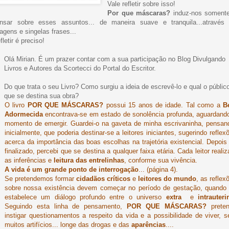
Vale refletir sobre isso!
Por que máscaras?
induz-nos soment
nsar sobre esses assuntos... de maneira suave e tranquila...através
agens e singelas frases...
fletir é preciso!
Olá Mirian. É um prazer contar com a sua participação no Blog Divulgando
Livros e Autores da Scortecci do Portal do Escritor.
Do que trata o seu Livro? Como surgiu a ideia de escrevê-lo e qual o públic
que se destina sua obra?
O livro
POR QUE MÁSCARAS?
possui 15 anos de idade. Tal como a
B
Adormecida
encontrava-se em estado de sonolência profunda, aguardand
momento de emergir. Guardei-o na gaveta de minha escrivaninha, pensan
inicialmente, que poderia destinar-se a leitores iniciantes, sugerindo reflex
acerca da importância das boas escolhas na trajetória existencial. Depois
finalizado, percebi que se destina a qualquer faixa etária. Cada leitor realiz
as inferências e
leitura das entrelinhas
, conforme sua vivência.
A vida é um grande ponto de interrogação
... (página 4).
Se pretendemos formar
cidadãos críticos
e
leitores do mundo
, as reflex
sobre nossa existência devem começar no período de gestação, quando
estabelece um diálogo profundo entre o universo
extra
e
intrauteri
Seguindo esta linha de pensamento,
POR QUE MÁSCARAS?
prete
instigar questionamentos a respeito da vida e a possibilidade de viver, 
muitos artifícios... longe das drogas e das
aparências
....