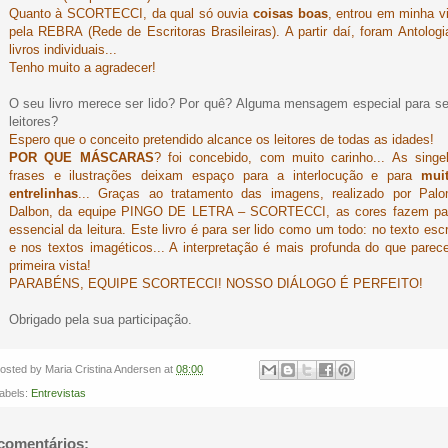
Quanto à SCORTECCI, da qual só ouvia
coisas boas
, entrou em minha v
pela REBRA (Rede de Escritoras Brasileiras). A partir daí, foram Antologi
livros individuais...
Tenho muito a agradecer!
O seu livro merece ser lido? Por quê? Alguma mensagem especial para s
leitores?
Espero que o conceito pretendido alcance os leitores de todas as idades!
POR QUE MÁSCARAS
? foi concebido, com muito carinho... As singe
frases e ilustrações deixam espaço para a interlocução e para
mui
entrelinhas
... Graças ao tratamento das imagens, realizado por Pal
Dalbon, da equipe PINGO DE LETRA – SCORTECCI, as cores fazem pa
essencial da leitura. Este livro é para ser lido como um todo: no texto escr
e nos textos imagéticos... A interpretação é mais profunda do que parec
primeira vista!
PARABÉNS, EQUIPE SCORTECCI! NOSSO DIÁLOGO É PERFEITO!
Obrigado pela sua participação.
osted by
Maria Cristina Andersen
at
08:00
abels:
Entrevistas
comentários: