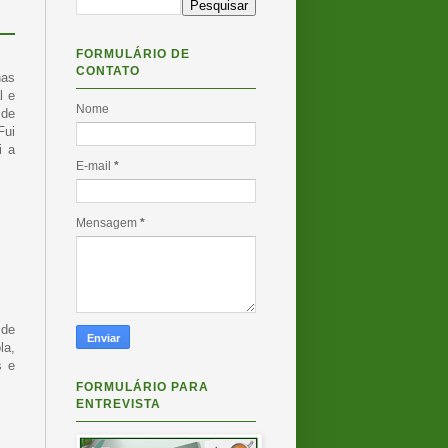
FORMULÁRIO DE
CONTATO
nas
l e
Nome
 de
Fui
i a
E-mail
*
Mensagem
*
 de
la,
s e
FORMULÁRIO PARA
ENTREVISTA