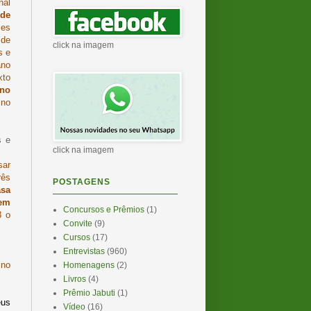
nal
 de
ses
 de
click na imagem
s e
ano
xto
 no
 no
s e
click na imagem
sar
rês
POSTAGENS
asa
 em
Concursos e Prêmios
(1)
3 o
Convite
(9)
Cursos
(17)
Entrevistas
(960)
 no
Homenagens
(2)
Livros
(4)
Prêmio Jabuti
(1)
eus
Vídeo
(16)