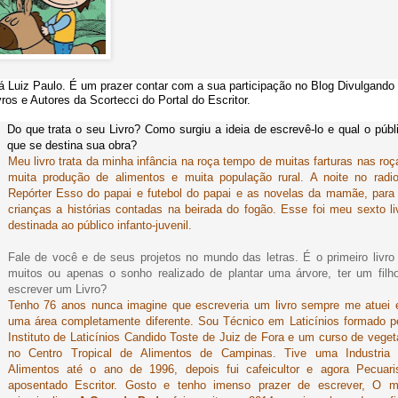
á Luiz Paulo. É um prazer contar com a sua participação no Blog Divulgando
vros e Autores da Scortecci do Portal do Escritor.
Do que trata o seu Livro? Como surgiu a ideia de escrevê-lo e qual o públ
que se destina sua obra?
Meu livro trata da minha infância na roça tempo de muitas farturas nas roç
muita produção de alimentos e muita população rural. A noite no radi
Repórter Esso do papai e futebol do papai e as novelas da mamãe, para
crianças a histórias contadas na beirada do fogão. Esse foi meu sexto li
destinada ao público infanto-juvenil.
Fale de você e de seus projetos no mundo das letras. É o primeiro livro
muitos ou apenas o sonho realizado de plantar uma árvore, ter um filh
escrever um Livro?
Tenho 76 anos nunca imagine que escreveria um livro sempre me atuei
uma área completamente diferente. Sou Técnico em Laticínios formado p
Instituto de Laticínios Candido Toste de Juiz de Fora e um curso de veget
no Centro Tropical de Alimentos de Campinas. Tive uma Industria
Alimentos até o ano de 1996, depois fui cafeicultor e agora Pecuari
aposentado Escritor. Gosto e tenho imenso prazer de escrever, O 