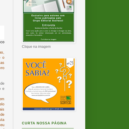
ico
Clique na imagem
as,
o o
 as
vro
 de
o e
 em
elo
ais
 de
sta
CURTA NOSSA PÁGINA
meu