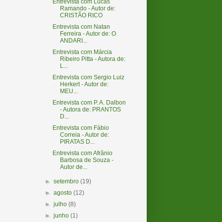
Entrevista com Lucas
Ramando - Autor de:
CRISTÃO RICO
Entrevista com Natan
Ferreira - Autor de: O
ANDARI...
Entrevista com Márcia
Ribeiro Pitta - Autora de:
L...
Entrevista com Sergio Luiz
Herkert - Autor de:
MEU...
Entrevista com P. A. Dalbon
- Autora de: PRANTOS
D...
Entrevista com Fábio
Correia - Autor de:
PIRATAS D...
Entrevista com Afrânio
Barbosa de Souza -
Autor de...
►
setembro
(19)
►
agosto
(12)
►
julho
(8)
►
junho
(1)