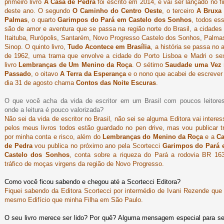
primeiro livro
A Casa de Pedra
foi escrito em 2014, e vai ser lançado no fi
deste ano. O segundo
O Caminho do Centro Oeste
, o terceiro
A Bruxa
Palmas
, o quarto
Garimpos do Pará em Castelo dos Sonhos
, todos es
são de amor e aventura que se passa na região norte do Brasil, a cidades
Itaituba, Rurópolis, Santarém, Novo Progresso Castelo dos Sonhos, Palma
Sinop. O quinto livro,
Tudo Acontece em Brasília
, a história se passa no 
de 1962, uma trama que envolve a cidade do Porto Lisboa e Madri o se
livro
Lembranças de Um Menino da Roça
. O sétimo
Saudade uma Vez
Passado
, o oitavo
A Terra da Esperança
e o nono que acabei de escrever
dia 31 de agosto chama
Contos das Noite Escuras
.
O que você acha da vida de escritor em um Brasil com poucos leitore
onde a leitura é pouco valorizada?
Não sei da vida de escritor no Brasil, não sei se alguma Editora vai interes
pelos meus livros todos estão guardado no pen drive, mas vou publicar t
por minha conta e risco, além do
Lembranças do Menino da Roça
e a
C
de Pedra
vou publica no próximo ano pela Scortecci
Garimpos do Pará
Castelo dos Sonhos
, conta sobre a riqueza do Pará a rodovia BR 16
tráfico de moças virgens da região de Novo Progresso.
Como você ficou sabendo e chegou até a Scortecci Editora?
Fiquei sabendo da Editora Scortecci por intermédio de Ivani Rezende que
mesmo Edifício que minha Filha em São Paulo.
O seu livro merece ser lido? Por quê? Alguma mensagem especial para s