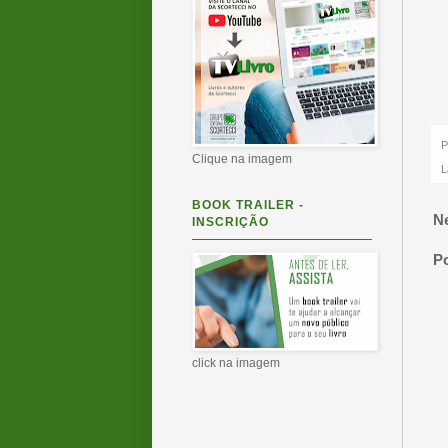
P
Clique na imagem
L
BOOK TRAILER -
N
INSCRIÇÃO
P
click na imagem