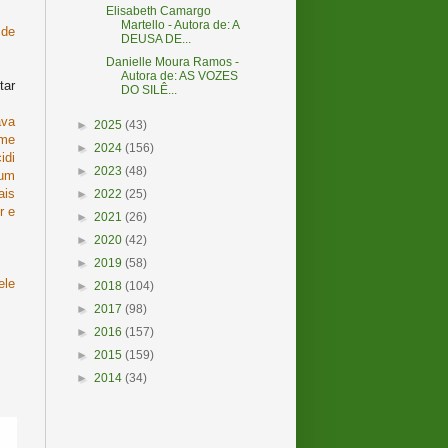
Elisabeth Camargo
Martello - Autora de: A
 de
DEUSA DE...
Danielle Moura Ramos -
Autora de: AS VOZES
tar
DO SILÊ...
ava
►
2025
(43)
 me
►
2024
(156)
idi
►
2023
(48)
 um
ais
►
2022
(25)
r e
►
2021
(26)
►
2020
(42)
►
2019
(58)
ele
►
2018
(104)
►
2017
(98)
►
2016
(157)
►
2015
(159)
►
2014
(34)