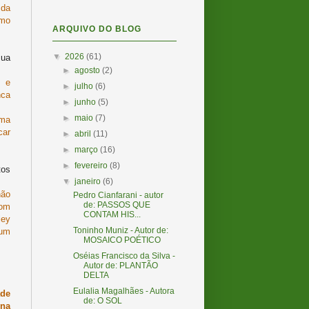
 da
smo
ARQUIVO DO BLOG
▼
2026
(61)
sua
►
agosto
(2)
s e
►
julho
(6)
nca
►
junho
(5)
►
maio
(7)
uma
car
►
abril
(11)
►
março
(16)
►
fevereiro
(8)
tos
▼
janeiro
(6)
não
Pedro Cianfarani - autor
de: PASSOS QUE
com
CONTAM HIS...
ley
Toninho Muniz - Autor de:
 um
MOSAICO POÉTICO
Oséias Francisco da Silva -
Autor de: PLANTÃO
DELTA
Eulalia Magalhães - Autora
ade
de: O SOL
 na