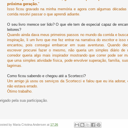
próxima geração.
"
Isso ficou gravado na minha memória e agora com algumas décadas
corrida resolvi passar o que aprendi adiante.
O seu livro merece ser lido? O que ele tem de especial capaz de encan
leitores?
Quando ainda dava meus primeiros passos no mundo da corrida e busc
inspiração, li um livro que me fez entrar na narrativa do escritor e isso
encantou, pois consegui embarcar em suas aventuras. Quando dec
escrever procurei fazer o mesmo, não queria um simples diário de
corredor queria algo mais inspirador mostrando que correr pode ser m
que uma simples atividade física, pode envolver superação, família, suo
lagrimas.
Como ficou sabendo e chegou até a Scortecci?
Um amigo já usou os serviços da Scortecci e falou que eu iria adorar, 
não estava errado.
Ótimo trabalho.
rigado pela sua participação.
osted by
Maria Cristina Andersen
at
17:26