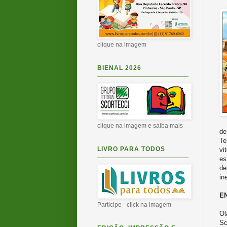
clique na imagem
BIENAL 2026
clique na imagem e saiba mais
de
Te
LIVRO PARA TODOS
vi
es
de
in
E
Participe - click na imagem
Ol
Sc