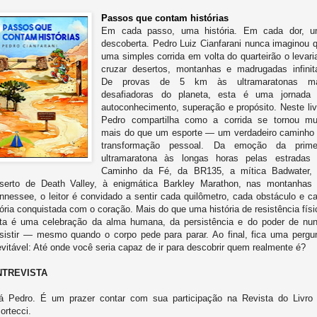
Passos que contam histórias
Em cada passo, uma história. Em cada dor, 
descoberta. Pedro Luiz Cianfarani nunca imaginou 
uma simples corrida em volta do quarteirão o levari
cruzar desertos, montanhas e madrugadas infinit
De provas de 5 km às ultramaratonas ma
desafiadoras do planeta, esta é uma jornada
autoconhecimento, superação e propósito. Neste liv
Pedro compartilha como a corrida se tornou mu
mais do que um esporte — um verdadeiro caminho
transformação pessoal. Da emoção da prime
ultramaratona às longas horas pelas estradas
Caminho da Fé, da BR135, a mítica Badwater,
serto de Death Valley, à enigmática Barkley Marathon, nas montanhas
nnessee, o leitor é convidado a sentir cada quilômetro, cada obstáculo e c
tória conquistada com o coração. Mais do que uma história de resistência físi
ta é uma celebração da alma humana, da persistência e do poder de nu
sistir — mesmo quando o corpo pede para parar. Ao final, fica uma pergu
evitável: Até onde você seria capaz de ir para descobrir quem realmente é?
NTREVISTA
á Pedro. É um prazer contar com sua participação na Revista do Livro
ortecci.