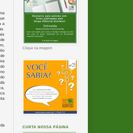
uma
que
a a
as.
is
 de
ro,
Clique na imagem
ito
 de
ira
 do
 no
 do
ada
ca,
nca
nta
 da
CURTA NOSSA PÁGINA