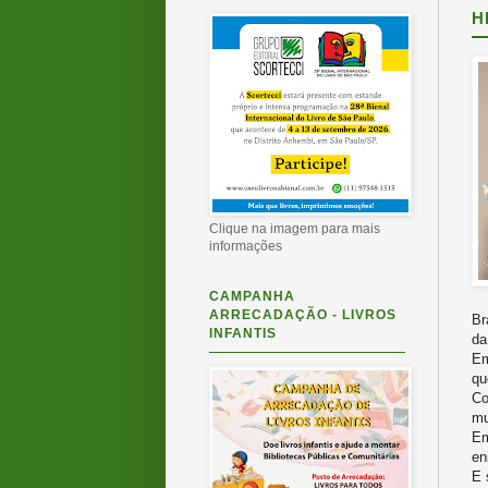
H
Clique na imagem para mais
informações
CAMPANHA
ARRECADAÇÃO - LIVROS
Br
INFANTIS
d
Em
qu
Co
mu
Em
en
E 