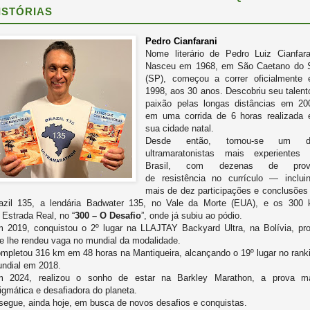
ISTÓRIAS
Pedro Cianfarani
Nome literário de Pedro Luiz Cianfara
Nasceu em 1968, em São Caetano
do 
(SP), começou a correr oficialmente
1998, aos
30 anos. Descobriu seu talent
paixão pelas longas
distâncias em 20
em uma corrida de 6 horas realizada
sua cidade natal.
Desde então, tornou-se um d
ultramaratonistas mais
experientes
Brasil, com dezenas de prov
de
resistência no currículo — inclui
mais de dez
participações e conclusões
azil 135, a lendária
Badwater 135, no Vale da Morte (EUA), e os 300
a
Estrada Real, no “
300 – O Desafio
”, onde já subiu ao
pódio.
 2019, conquistou o 2º lugar na LLAJTAY Backyard
Ultra, na Bolívia, pr
e lhe rendeu vaga no mundial da
modalidade.
mpletou 316 km em 48 horas na Mantiqueira,
alcançando o 19º lugar no rank
ndial em 2018.
 2024, realizou o sonho de estar na Barkley Marathon,
a prova m
igmática e desafiadora do planeta.
segue, ainda hoje, em busca de novos desafios e
conquistas.