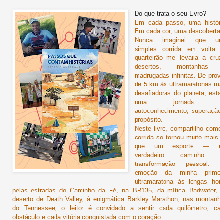
Do que trata o seu Livro?
Em cada passo, uma histór
Em cada dor, uma descoberta
Nunca imaginei que u
simples corrida em volta
quarteirão me levaria a cru
desertos, montanhas
madrugadas infinitas. De pro
de 5 km às ultramaratonas m
desafiadoras do planeta, est
uma jornada 
autoconhecimento, superaçã
propósito.
Neste livro, compartilho com
corrida se tornou muito mais
que um esporte — 
verdadeiro caminho 
transformação pessoal. 
emoção da minha primei
ultramaratona às longas ho
pelas estradas do Caminho da Fé, na BR135, da mítica Badwater,
deserto de Death Valley, à enigmática Barkley Marathon, nas montan
do Tennessee, o leitor é convidado a sentir cada quilômetro, c
obstáculo e cada vitória conquistada com o coração.