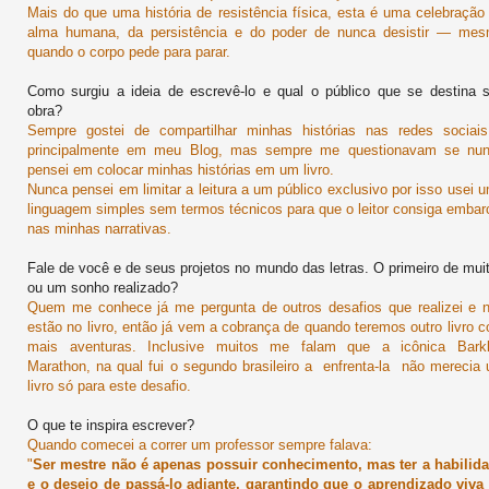
Mais do que uma história de resistência física, esta é uma celebração
alma humana, da persistência e do poder de nunca desistir — me
quando o corpo pede para parar.
Como surgiu a ideia de escrevê-lo e qual o público que se destina 
obra?
Sempre gostei de compartilhar minhas histórias nas redes sociai
principalmente em meu Blog, mas sempre me questionavam se nu
pensei em colocar minhas histórias em um livro.
Nunca pensei em limitar a leitura a um público exclusivo por isso usei 
linguagem simples sem termos técnicos para que o leitor consiga embar
nas minhas narrativas.
Fale de você e de seus projetos no mundo das letras. O primeiro de mui
ou um sonho realizado?
Quem me conhece já me pergunta de outros desafios que realizei e 
estão no livro, então já vem a cobrança de quando teremos outro livro 
mais aventuras. Inclusive muitos me falam que a icônica Bark
Marathon, na qual fui o segundo brasileiro a enfrenta-la não merecia
livro só para este desafio.
O que te inspira escrever?
Quando comecei a correr um professor sempre falava:
"
Ser mestre não é apenas possuir conhecimento, mas ter a habilid
e o desejo de passá-lo adiante, garantindo que o aprendizado viva