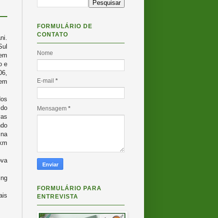
FORMULÁRIO DE
CONTATO
ni.
Sul
Nome
 em
o e
06,
E-mail
*
em
os
 do
Mensagem
*
as
ndo
 na
 km
ova
ing
FORMULÁRIO PARA
ais
ENTREVISTA