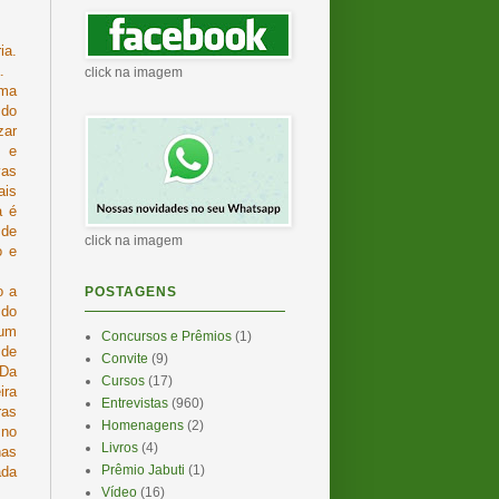
ia.
.
click na imagem
ma
 do
zar
 e
vas
ais
a é
de
click na imagem
o e
o a
POSTAGENS
 do
um
Concursos e Prêmios
(1)
de
Convite
(9)
Da
Cursos
(17)
ra
Entrevistas
(960)
ras
Homenagens
(2)
 no
Livros
(4)
has
Prêmio Jabuti
(1)
ada
Vídeo
(16)