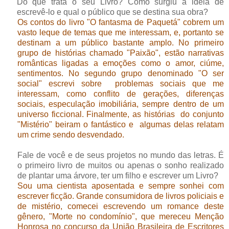
Do que trata o seu Livro? Como surgiu a ideia de
escrevê-lo e qual o público que se destina sua obra?
Os contos do livro "O fantasma de Paquetá" cobrem um
vasto leque de temas que me interessam, e, portanto se
destinam a um público bastante amplo. No primeiro
grupo de histórias chamado "Paixão", estão narrativas
românticas ligadas a emoções como o amor, ciúme,
sentimentos. No segundo grupo denominado "O ser
social" escrevi sobre problemas sociais que me
interessam, como conflito de gerações, diferenças
sociais, especulação imobiliária, sempre dentro de um
universo ficcional. Finalmente, as histórias do conjunto
"Mistério" beiram o fantástico e algumas delas relatam
um crime sendo desvendado.
Fale de você e de seus projetos no mundo das letras. É
o primeiro livro de muitos ou apenas o sonho realizado
de plantar uma árvore, ter um filho e escrever um Livro?
Sou uma cientista aposentada e sempre sonhei com
escrever ficção. Grande consumidora de livros policiais e
de mistério, comecei escrevendo um romance deste
gênero, "Morte no condomínio", que mereceu Menção
Honrosa no concurso da União Brasileira de Escritores