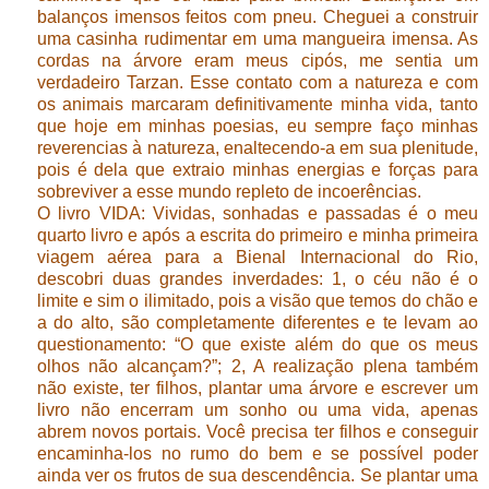
balanços imensos feitos com pneu. Cheguei a construir
uma casinha rudimentar em uma mangueira imensa. As
cordas na árvore eram meus cipós, me sentia um
verdadeiro Tarzan. Esse contato com a natureza e com
os animais marcaram definitivamente minha vida, tanto
que hoje em minhas poesias, eu sempre faço minhas
reverencias à natureza, enaltecendo-a em sua plenitude,
pois é dela que extraio minhas energias e forças para
sobreviver a esse mundo repleto de incoerências.
O livro VIDA: Vividas, sonhadas e passadas é o meu
quarto livro e após a escrita do primeiro e minha primeira
viagem aérea para a Bienal Internacional do Rio,
descobri duas grandes inverdades: 1, o céu não é o
limite e sim o ilimitado, pois a visão que temos do chão e
a do alto, são completamente diferentes e te levam ao
questionamento: “O que existe além do que os meus
olhos não alcançam?”; 2, A realização plena também
não existe, ter filhos, plantar uma árvore e escrever um
livro não encerram um sonho ou uma vida, apenas
abrem novos portais. Você precisa ter filhos e conseguir
encaminha-los no rumo do bem e se possível poder
ainda ver os frutos de sua descendência. Se plantar uma