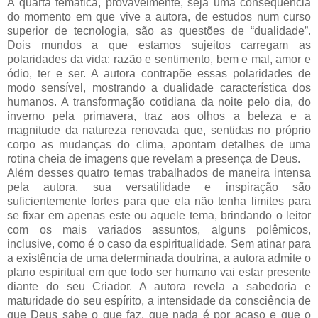
A quarta temática, provavelmente, seja uma consequência
do momento em que vive a autora, de estudos num curso
superior de tecnologia, são as questões de “dualidade”.
Dois mundos a que estamos sujeitos carregam as
polaridades da vida: razão e sentimento, bem e mal, amor e
ódio, ter e ser. A autora contrapõe essas polaridades de
modo sensível, mostrando a dualidade característica dos
humanos. A transformação cotidiana da noite pelo dia, do
inverno pela primavera, traz aos olhos a beleza e a
magnitude da natureza renovada que, sentidas no próprio
corpo as mudanças do clima, apontam detalhes de uma
rotina cheia de imagens que revelam a presença de Deus.
Além desses quatro temas trabalhados de maneira intensa
pela autora, sua versatilidade e inspiração são
suficientemente fortes para que ela não tenha limites para
se fixar em apenas este ou aquele tema, brindando o leitor
com os mais variados assuntos, alguns polêmicos,
inclusive, como é o caso da espiritualidade. Sem atinar para
a existência de uma determinada doutrina, a autora admite o
plano espiritual em que todo ser humano vai estar presente
diante do seu Criador. A autora revela a sabedoria e
maturidade do seu espírito, a intensidade da consciência de
que Deus sabe o que faz, que nada é por acaso e que o