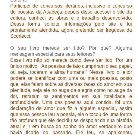
Participei de concursos literários, inclusive o concurso
de poesias da Asabeça, depois disso acessei o site da
editora, conheci as obras e o trabalho desenvolvido.
Dessa forma solicitei informações pelo site e fui
prontamente atendida, agora pretendo ser freguesa da
Scortecci.
O seu livro merece ser lido? Por quê? Alguma
mensagem especial para seus leitores?
Esse livro não só merece como deve ser lido! Por um
único motivo: “As poesias de fato cumpriram o seu papel,
ou seja, tocaram a alma humana!” Nesse livro o leitor
poderá se identificar com uma ou mais poesias, posto
que, elas falam sobre as diversas faces do amor em sua
plenitude, seja ele no auge da alegria como no auge da
dor, retratam os sentimentos em sua totalidade e
profundidade. Uma das poesias aqui contida, foi uma
declaração de amor que fiz a alguém especial, assim
que essa pessoa leu a poesia, ela o tocou de uma forma
tão profunda que ele decidiu se despojar da sua história
atual e ir em busca do sonho do amor verdadeiro que
havia ficado no passado. Ele leu, se apaixonou,