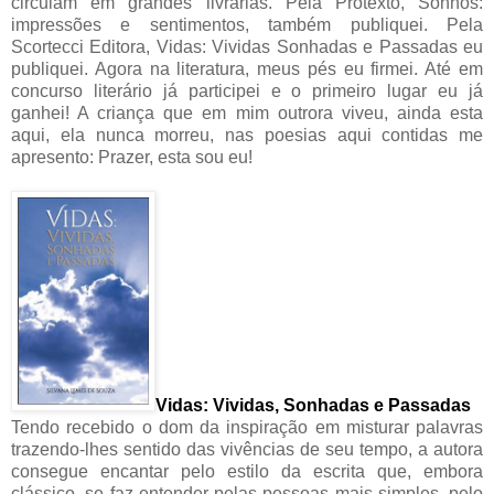
circulam em grandes livrarias. Pela Protexto, Sonhos:
impressões e sentimentos, também publiquei. Pela
Scortecci Editora, Vidas: Vividas Sonhadas e Passadas eu
publiquei. Agora na literatura, meus pés eu firmei. Até em
concurso literário já participei e o primeiro lugar eu já
ganhei! A criança que em mim outrora viveu, ainda esta
aqui, ela nunca morreu, nas poesias aqui contidas me
apresento: Prazer, esta sou eu!
Vidas: Vividas, Sonhadas e Passadas
Tendo recebido o dom da inspiração em misturar palavras
trazendo-lhes sentido das vivências de seu tempo, a autora
consegue encantar pelo estilo da escrita que, embora
clássico, se faz entender pelas pessoas mais simples, pelo