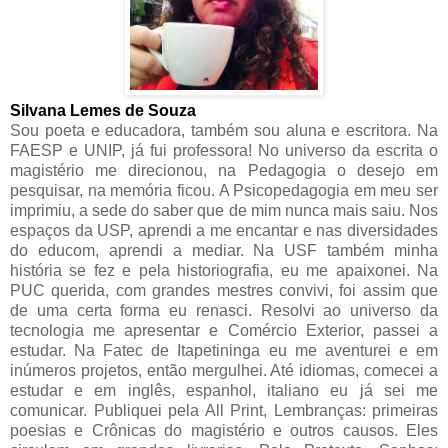
Silvana Lemes de Souza
Sou poeta e educadora, também sou aluna e escritora. Na
FAESP e UNIP, já fui professora! No universo da escrita o
magistério me direcionou, na Pedagogia o desejo em
pesquisar, na memória ficou. A Psicopedagogia em meu ser
imprimiu, a sede do saber que de mim nunca mais saiu. Nos
espaços da USP, aprendi a me encantar e nas diversidades
do educom, aprendi a mediar. Na USF também minha
história se fez e pela historiografia, eu me apaixonei. Na
PUC querida, com grandes mestres convivi, foi assim que
de uma certa forma eu renasci. Resolvi ao universo da
tecnologia me apresentar e Comércio Exterior, passei a
estudar. Na Fatec de Itapetininga eu me aventurei e em
inúmeros projetos, então mergulhei. Até idiomas, comecei a
estudar e em inglês, espanhol, italiano eu já sei me
comunicar. Publiquei pela All Print, Lembranças: primeiras
poesias e Crônicas do magistério e outros causos. Eles