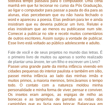
sobrava tempo passava para o computador. Uma certa
manhã em que fui lecionar no curso da Pós Graduação,
ao ligar o computador para passar a pauta do dia para as
alunas, elas perceberam que eu não havia fechado o
word e apareceu a poesia. Elas pediram para ler e ainda
insistiram que eu deveria publicar um livro. Relutei e
elas insistiram que ao menos eu publicasse num site.
Comecei a publicar no site e recebi muitos comentários
de outros escritores. Assim surgiu a vontade de publicar.
Esse livro está voltado ao público adolescente e adulto.
Fale de você e de seus projetos no mundo das letras. É
o primeiro livro de muitos ou apenas o sonho realizado
de plantar uma árvore, ter um filho e escrever um Livro?
Passei uma grande parte da minha infância vivendo em
cidades pequenas do interior paulista e também em sítio,
passei minha infância ao lado das minhas irmãs e
muitos primos, a maioria meninos, brincávamos o tempo
todo. O contato com a natureza moldou minha
personalidade e minha forma de viver, pensar e conviver.
Os insetos eram amigos, as espigas de milho as
bonecas e as tampinhas de garrafas as rodas dos
caminhões que eu fazia para brincar. Balançava em