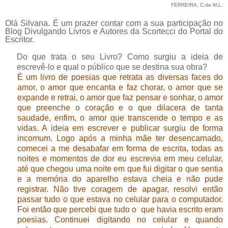
FERREIRA, C.de M.L.
Olá Silvana. É um prazer contar com a sua participação no
Blog Divulgando Livros e Autores da Scortecci do Portal do
Escritor.
Do que trata o seu Livro? Como surgiu a ideia de
escrevê-lo e qual o público que se destina sua obra?
É um livro de poesias que retrata as diversas faces do
amor, o amor que encanta e faz chorar, o amor que se
expande e retrai, o amor que faz pensar e sonhar, o amor
que preenche o coração e o que dilacera de tanta
saudade, enfim, o amor que transcende o tempo e as
vidas. A ideia em escrever e publicar surgiu de forma
incomum. Logo após a minha mãe ter desencarnado,
comecei a me desabafar em forma de escrita, todas as
noites e momentos de dor eu escrevia em meu celular,
até que chegou uma noite em que fui digitar o que sentia
e a memória do aparelho estava cheia e não pude
registrar. Não tive coragem de apagar, resolvi então
passar tudo o que estava no celular para o computador.
Foi então que percebi que tudo o que havia escrito eram
poesias. Continuei digitando no celular e quando