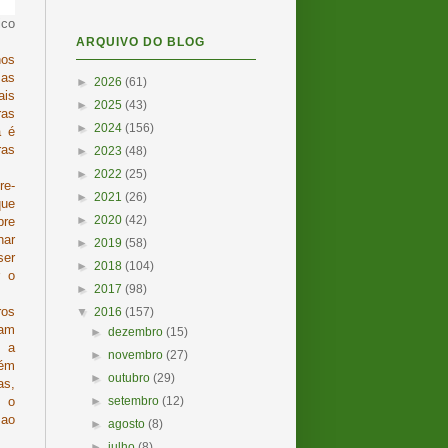
ico
ARQUIVO DO BLOG
nos
sas
►
2026
(61)
ais
►
2025
(43)
ras
►
2024
(156)
a é
ras
►
2023
(48)
►
2022
(25)
re-
►
2021
(26)
que
►
2020
(42)
bre
nar
►
2019
(58)
ser
►
2018
(104)
r o
►
2017
(98)
ros
▼
2016
(157)
tam
►
dezembro
(15)
s a
►
novembro
(27)
lém
►
outubro
(29)
as,
►
setembro
(12)
 o
 ao
►
agosto
(8)
►
julho
(8)