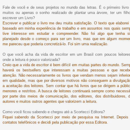
Fale de você e de seus projetos no mundo das letras. É o primeiro livro
muitos ou apenas o sonho realizado de plantar uma árvore, ter um filh
escrever um Livro?
Escrever e publicar o livro me deu muita satisfação. O texto que elaborei 
baseado em minha experiência de trabalho e em assuntos nos quais sem
tive interesse em estudar e compreender. Não foi algo que tenha s
planejado desde o começo para ser um livro, mas que em algum mome
me pareceu que poderia concretizá-lo. Foi sim uma realização.
O que você acha da vida de escritor em um Brasil com poucos leitore
onde a leitura é pouco valorizada?
Creio que a vida de escritor é bem difícil em muitas partes do mundo. Sem
haverá os bestsellers que interessam a muitas pessoas e que rece
atenção. Não necessariamente os livros que vendam menos sejam inferio
em qualidade, mas que por diversos motivos não conseguem a divulgaçã
a aceitação dos leitores. Sem contar que há livros que se dirigem a públi
menores e restritos. A busca de leitores continuará sempre como necessá
por parte dos meios de comunicação, dos editores, dos distribuidores, 
autores e muitos outros agentes que valorizem a leitura.
Como você ficou sabendo e chegou até a Scortecci Editora?
Fiquei sabendo da Scortecci por meio de pesquisa na Internet. Depois 
contatos telefônicos e decidi pela publicação por essa Editora.