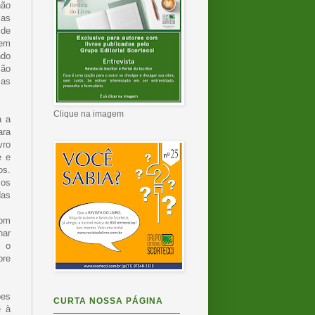
não
ias
 de
zem
ndo
ção
 as
?
Clique na imagem
a a
ara
vro
e e
os.
 os
das
com
har
r o
bre
ões
CURTA NOSSA PÁGINA
e à