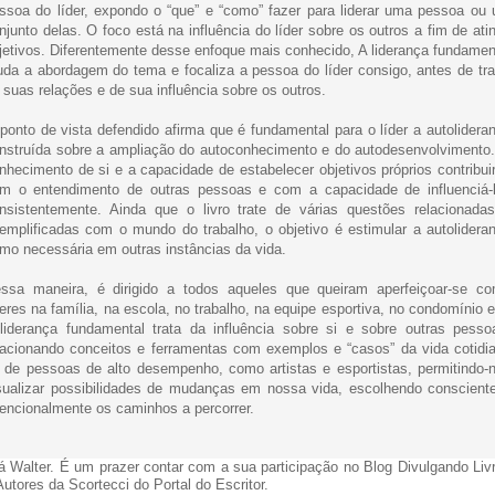
ssoa do líder, expondo o “que” e “como” fazer para liderar uma pessoa ou
njunto delas. O foco está na influência do líder sobre os outros a fim de atin
jetivos. Diferentemente desse enfoque mais conhecido, A liderança fundamen
da a abordagem do tema e focaliza a pessoa do líder consigo, antes de tra
 suas relações e de sua influência sobre os outros.
ponto de vista defendido afirma que é fundamental para o líder a autolidera
nstruída sobre a ampliação do autoconhecimento e do autodesenvolvimento
nhecimento de si e a capacidade de estabelecer objetivos próprios contribui
m o entendimento de outras pessoas e com a capacidade de influenciá-
nsistentemente. Ainda que o livro trate de várias questões relacionada
emplificadas com o mundo do trabalho, o objetivo é estimular a autolidera
mo necessária em outras instâncias da vida.
ssa maneira, é dirigido a todos aqueles que queiram aperfeiçoar-se c
deres na família, na escola, no trabalho, na equipe esportiva, no condomínio e
liderança fundamental trata da influência sobre si e sobre outras pesso
lacionando conceitos e ferramentas com exemplos e “casos” da vida cotidi
 de pessoas de alto desempenho, como artistas e esportistas, permitindo-
sualizar possibilidades de mudanças em nossa vida, escolhendo conscient
tencionalmente os caminhos a percorrer.
á Walter. É um prazer contar com a sua participação no Blog Divulgando Liv
Autores da Scortecci do Portal do Escritor.