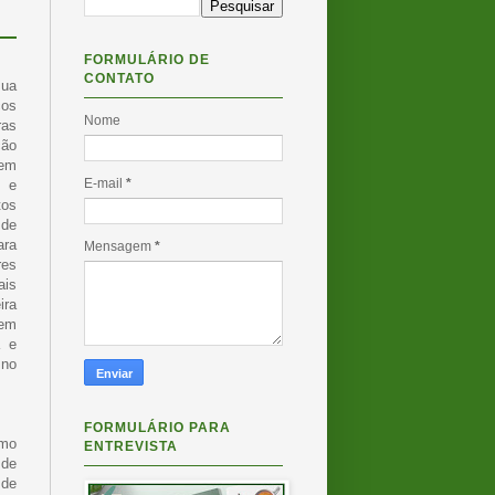
FORMULÁRIO DE
CONTATO
sua
ços
Nome
ras
ção
 em
E-mail
*
s e
tos
de
ara
Mensagem
*
res
ais
ira
 em
a e
 no
FORMULÁRIO PARA
omo
ENTREVISTA
 de
 de