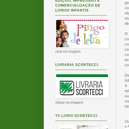
EDIÇÃO, IMPRESSÃO E
pe
COMERCIALIZAÇÃO DE
co
LIVROS INFANTIS
ob
mu
de
O 
co
co
co
click na imagem
co
ex
LIVRARIA SCORTECCI
co
De
lí
A 
re
ou
vi
clique na imagem
in
TV LIVRO SCORTECCI
Ol
e 