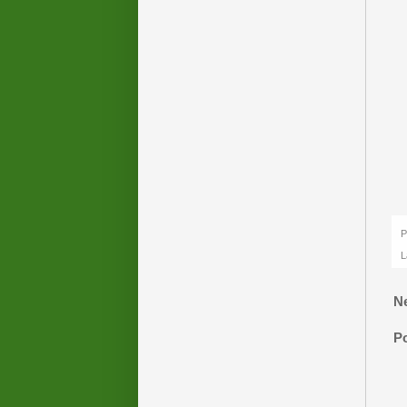
P
L
N
P