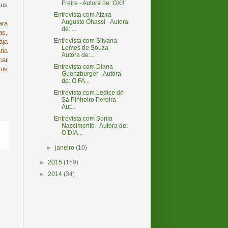
Freire - Autora de: OXI!
eus
Entrevista com Alzira
Augusto Ohassi - Autora
ara
de: ...
as,
Entrevista com Silvana
aja
Lemes de Souza -
ria
Autora de:...
car
Entrevista com Diana
tos
Guenzburger - Autora
de: O FA...
Entrevista com Ledice de
Sá Pinheiro Pereira -
Aut...
Entrevista com Sonia
Nascimento - Autora de:
O DIA...
►
janeiro
(10)
►
2015
(159)
►
2014
(34)