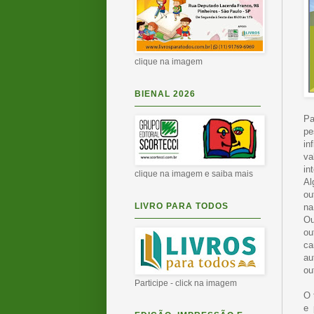
clique na imagem
BIENAL 2026
Pa
pe
in
va
in
clique na imagem e saiba mais
Al
ou
LIVRO PARA TODOS
na
Ou
ou
ca
au
ou
Participe - click na imagem
O 
e 