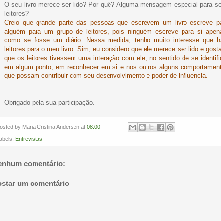
O seu livro merece ser lido? Por quê? Alguma mensagem especial para s
leitores?
Creio que grande parte das pessoas que escrevem um livro escreve p
alguém para um grupo de leitores, pois ninguém escreve para si apen
como se fosse um diário. Nessa medida, tenho muito interesse que h
leitores para o meu livro. Sim, eu considero que ele merece ser lido e gosta
que os leitores tivessem uma interação com ele, no sentido de se identifi
em algum ponto, em reconhecer em si e nos outros alguns comportamen
que possam contribuir com seu desenvolvimento e poder de influencia.
Obrigado pela sua participação.
osted by
Maria Cristina Andersen
at
08:00
abels:
Entrevistas
enhum comentário:
ostar um comentário