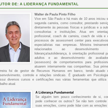
UTOR DE: A LIDERANÇA FUNDAMENTAL
Walter de Paula Pinto Filho
Vive em São Paulo e há mais de 10 anos iniciou 
segunda carreira, como consultor, prestando servi
diretamente às pessoas físicas e jurídicas e a out
consultorias e instituições. Atua em orienta
profissional, coach de carreira, coach de vida e
processos de assessment center para executivo
especialistas nas empresas. Ministra treinamen
relacionados ao desenvolvimento 
liderança/autoliderança, à orientação profissional p
adultos e ao desenvolvimento de avaliado
(assessors) de comportamentos para profission
atuarem internamente nas companhias. Sua prime
rreira foi de gestor de Recursos Humanos em banco, tendo atuado
senvolvimento, controle e relações sindicais. É graduado em Psicologi
ssui diversos cursos e certificações nas várias ferramentas que utiliza
abalho atual.
A Liderança Fundamental
Se alguém tem pouco conhecimento de si, c
pode conhecer os outros? Se não tem controle
suas emoções, como pode lidar com as emoções