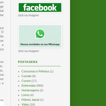
 um
gir
tal
tar
click na imagem
nça
. O
rão
las
s e
nça
click na imagem
omo
POSTAGENS
tc.
as,
Concursos e Prêmios
(1)
ana
Convite
(9)
nos
Cursos
(17)
e e
Entrevistas
(960)
Homenagens
(2)
Livros
(4)
Prêmio Jabuti
(1)
ros
Vídeo
(16)