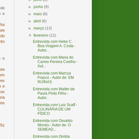
►
junho
(9)
 de
o e
►
maio
(8)
►
abril
(6)
foi
►
março
(13)
pre
▼
fevereiro
(12)
ido
nto
Entrevista com Hebe C.
Boa-Viagem A. Costa -
Autor...
Entrevista com Maria do
s e
Carmo Pereira Coelho -
Aut...
pre
Entrevista com Marcus
bem
Franco - Autor de: EM
res
RUÍNAS
o e
Entrevista com Walter de
cos
Paula Pinto Filho -
ria
Autor...
dos
Entrevista com Luiz Scaff -
CULINÁRIA DE UM
FÍSICO
Entrevista com Osvaldo
Morais - Autor de: O
fiz
SEMEAD...
Entrevista com Onilda