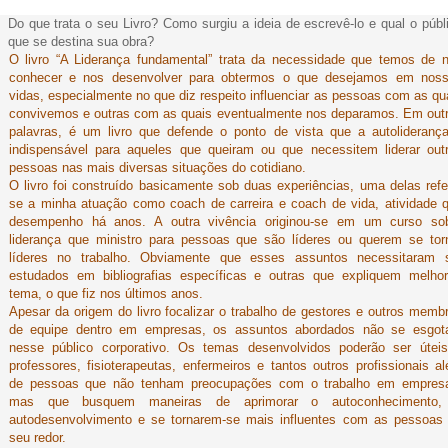
Do que trata o seu Livro? Como surgiu a ideia de escrevê-lo e qual o públ
que se destina sua obra?
O livro “A Liderança fundamental” trata da necessidade que temos de 
conhecer e nos desenvolver para obtermos o que desejamos em nos
vidas, especialmente no que diz respeito influenciar as pessoas com as qu
convivemos e outras com as quais eventualmente nos deparamos. Em out
palavras, é um livro que defende o ponto de vista que a autolideranç
indispensável para aqueles que queiram ou que necessitem liderar out
pessoas nas mais diversas situações do cotidiano.
O livro foi construído basicamente sob duas experiências, uma delas refe
se a minha atuação como coach de carreira e coach de vida, atividade 
desempenho há anos. A outra vivência originou-se em um curso so
liderança que ministro para pessoas que são líderes ou querem se tor
líderes no trabalho. Obviamente que esses assuntos necessitaram 
estudados em bibliografias específicas e outras que expliquem melho
tema, o que fiz nos últimos anos.
Apesar da origem do livro focalizar o trabalho de gestores e outros memb
de equipe dentro em empresas, os assuntos abordados não se esgo
nesse público corporativo. Os temas desenvolvidos poderão ser útei
professores, fisioterapeutas, enfermeiros e tantos outros profissionais a
de pessoas que não tenham preocupações com o trabalho em empres
mas que busquem maneiras de aprimorar o autoconhecimento,
autodesenvolvimento e se tornarem-se mais influentes com as pessoas
seu redor.