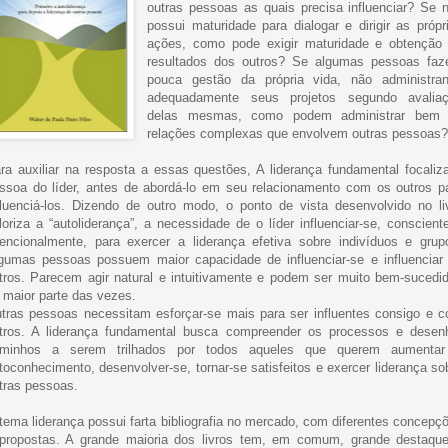
outras pessoas as quais precisa influenciar? Se 
possui maturidade para dialogar e dirigir as própr
ações, como pode exigir maturidade e obtenção
resultados dos outros? Se algumas pessoas fa
pouca gestão da própria vida, não administra
adequadamente seus projetos segundo avalia
delas mesmas, como podem administrar bem
relações complexas que envolvem outras pessoas
ra auxiliar na resposta a essas questões, A liderança fundamental focaliz
ssoa do líder, antes de abordá-lo em seu relacionamento com os outros p
fluenciá-los. Dizendo de outro modo, o ponto de vista desenvolvido no li
loriza a “autoliderança”, a necessidade de o líder influenciar-se, conscient
tencionalmente, para exercer a liderança efetiva sobre indivíduos e grup
gumas pessoas possuem maior capacidade de influenciar-se e influenciar
tros. Parecem agir natural e intuitivamente e podem ser muito bem-sucedi
 maior parte das vezes.
tras pessoas necessitam esforçar-se mais para ser influentes consigo e 
tros. A liderança fundamental busca compreender os processos e desen
minhos a serem trilhados por todos aqueles que querem aumenta
toconhecimento, desenvolver-se, tornar-se satisfeitos e exercer liderança so
tras pessoas.
tema liderança possui farta bibliografia no mercado, com diferentes concepç
propostas. A grande maioria dos livros tem, em comum, grande destaqu