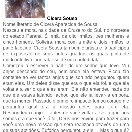
Cicera Sousa
Nome literário de Cicera Aparecida de Sousa.
Nasceu e mora, na cidade de Cruzeiro do Sul, no noroeste
do estado Paraná. É irmã, de oito irmãos, três mulheres e
cinco homens. Solteira, mora com a mãe e dois irmãos, o
pai é falecido. Cicera Sousa também é artista e já participou
de exposição de seus belos quadros os quais pinta de
modo intuitivo, por tratar-se de uma autodidata.
Começou a escrever a partir de um sonho que teve. Viu
anjos descendo do céu, bem onde ela estava. Ficou tão
contente ao ver tantos anjos que sorrindo perguntou quem
eram eles. Um deles disse que era o que ela foi, e que ela
voltaria a ser o que eles eram. Ela não entendeu nada do
que ele estava falando, achou que ele ia levar-la embora,
que ia morrer. Passado o primeiro impacto tomou coragem e
perguntou qual era a missão deles para com ela.
Respondeu o anjo: – antes de você voltar a ser o que nos
somos e a que você já foi, Deus nos enviou para trazer para
você uma nova missão que será realizada através de uma
de suas aptidões. Eufórica perguntou a ele: _ Mas o que é?