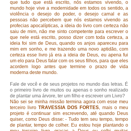
que tudo que está escrito, nós estamos vivendo, o
mundo hoje vive a modernidade em todos os sentido, a
violência o desejo do poder, o desejo carnal e as
pessoas não percebem que nós estamos vivendo as
profecias apocalípticas, a ideia do livro com certeza não
saiu de mim, não me sinto competente para escrever o
que nele está escrito, posso dizer com toda certeza, a
ideia foi sim de Deus, quando os anjos apareceu para
mim em sonho, e me trazendo uma novo aptidão, com
certeza esse livro já era a ideia de Deus, eu apena fui
um elo para Deus falar com os seus filhos, para que eles
acordem logo antes que termine o prazo de vida
moderna deste mundo.
Fale de você e de seus projetos no mundo das letras. É
o primeiro livro de muitos ou apenas o sonho realizado
de plantar uma árvore, ter um filho e escrever um Livro?
Não sei se minha missão termina agora com esse meu
terceiro livro
TRAVESSIA DOS FORTES
, mais o meu
projeto é continuar sim escrevendo, até quando Deus
quiser, como Deus disse: - Tudo tem seu tempo, tempo
de plantar, tempo de colher. Eu estou hoje plantando o
meu terceiro livro, graças a Deus eu colhi muitas