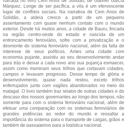
narrada no livro Cem Anos de Solidão, de Gabriel García
Márquez. Longe de ser pacífica, a vila é um efervescente
lugar de conflitos sociais. Na narrativa de Cem Anos de
Solidão, a aldeia cresce a partir de um pequeno
assentamento com quase nenhum contato com o mundo
exterior. Desde há muitos anos, a cidade de Bauru, fincada
na região centro-oeste do estado e nascida de um
entroncamento ferroviário, sofre com a privatização e o
desmonte do sistema ferroviário nacional, além da falta de
interesse de seus políticos. Antes uma cidade com
economia pujante, assistiu ao seu desenvolvimento andar
para trás e deixar a cada novo ano sua pujança esmaecer,
assim como morreram seus trilhos que cortavam cidades,
campos e levavam progresso. Desse tempo de glória e
desenvolvimento, quase nada restou, exceto trilhos
enferrujados junto com vagões abandonados no meio do
matagal. O livro também traz relatos de outras cidades e do
descaso dos nossos governantes ao longo dos tempos, não
somente para com o sistema ferroviário nacional, além de
efetuar uma comparação com os sistemas ferroviários de
grandes potências ao redor do mundo e ressaltar a
importância do sistema para o transporte de cargas, grãos e
também de passageiros para a logística nacional.