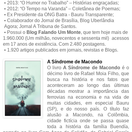
• 2013: “O Humor no Trabalho” – Histórias engraçadas;
• 2012: “O Tempo na Varanda” – Coletânea de Poemas;
• Ex Presidente da ONG Batra - Bauru Transparente;
• Colaborador do Jornal de Brasília, Blog Uberlândia
Agora; Jornal A Tribuna de Santos.
• Possui o
Blog Falando Um Monte
, que tem hoje mais de
1.960.000 (Um milhão, novecentos e sessenta mil) acessos
em 17 anos de existência. Com 2.480 postagens.
• 1.920 artigos publicados em jornais, revistas e Blogs.
A Síndrome de Macondo
O livro
A Síndrome de Macondo
é o
décimo livro de Rafael Moia Filho, que
busca na história e nos fatos que
aconteceram ao longo das últimas
décadas mostrar a importância das
ferrovias na economia e na vida de
muitas cidades, em especial Bauru
(SP), e do nosso país. O título faz
alusão a Macondo, na Colômbia,
cidade fictícia onde se passa quase
toda a história da família Buendía,