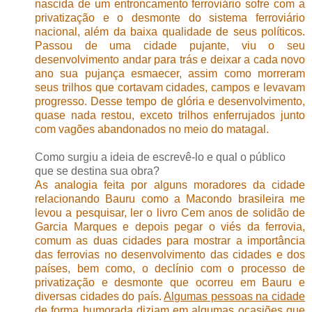
nascida de um entroncamento ferroviário sofre com a
privatização e o desmonte do sistema ferroviário
nacional, além da baixa qualidade de seus políticos.
Passou de uma cidade pujante, viu o seu
desenvolvimento andar para trás e deixar a cada novo
ano sua pujança esmaecer, assim como morreram
seus trilhos que cortavam cidades, campos e levavam
progresso. Desse tempo de glória e desenvolvimento,
quase nada restou, exceto trilhos enferrujados junto
com vagões abandonados no meio do matagal.
Como surgiu a ideia de escrevê-lo e qual o público
que se destina sua obra?
As analogia feita por alguns moradores da cidade
relacionando Bauru como a Macondo brasileira me
levou a pesquisar, ler o livro Cem anos de solidão de
Garcia Marques e depois pegar o viés da ferrovia,
comum as duas cidades para mostrar a importância
das ferrovias no desenvolvimento das cidades e dos
países, bem como, o declínio com o processo de
privatização e desmonte que ocorreu em Bauru e
diversas cidades do país.
Algumas pessoas na cidade
de forma humorada diziam em algumas ocasiões que